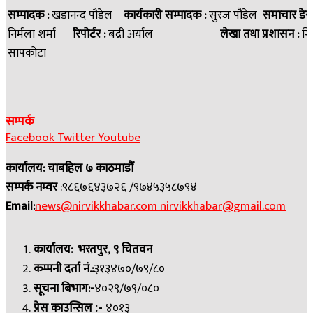
सम्पादक :
खडानन्द पौडेल
कार्यकारी सम्पादक :
सुरज पौडेल
समाचार डेस
निर्मला शर्मा
रिपोर्टर :
बद्री अर्याल
लेखा तथा प्रशासन :
गि
सापकोटा
सम्पर्क
Facebook
Twitter
Youtube
कार्यालय: चाबहिल ७ काठमाडौं
सम्पर्क नम्वर
:९८६७६४३७२६ /९७४५३५८७९४
Email:
news@nirvikkhabar.com
nirvikkhabar@gmail.com
कार्यालय: भरतपुर, ९ चितवन
कम्पनी दर्ता नं.:
३१३४७०/७९/८०
सूचना बिभाग:-
४०२९/७९/०८०
प्रेस काउन्सिल
४०१३
:-