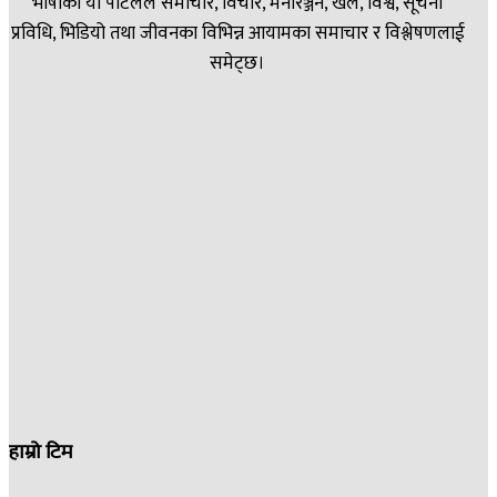
भाषाको यो पोर्टलले समाचार, विचार, मनोरञ्जन, खेल, विश्व, सूचना
प्रविधि, भिडियो तथा जीवनका विभिन्न आयामका समाचार र विश्लेषणलाई
समेट्छ।
हाम्रो टिम