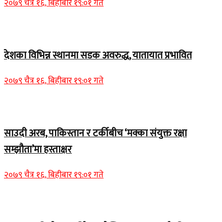
२०७९ चैत्र १६, बिहीबार १९:०१ गते
Home Banner 1
देशका विभिन्न स्थानमा सडक अवरुद्ध, यातायात प्रभावित
२०७९ चैत्र १६, बिहीबार १९:०१ गते
Home Banner 2
साउदी अरब, पाकिस्तान र टर्कीबीच ‘मक्का संयुक्त रक्षा
सम्झौता’मा हस्ताक्षर
२०७९ चैत्र १६, बिहीबार १९:०१ गते
समाचार