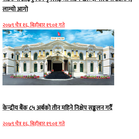
लाग्यो आगो
२०७९ चैत्र १६, बिहीबार १९:०१ गते
Home Banner 1
केन्द्रीय बैंक ८५ अर्बको तीन महिने निक्षेप सङ्कलन गर्दै
२०७९ चैत्र १६, बिहीबार १९:०१ गते