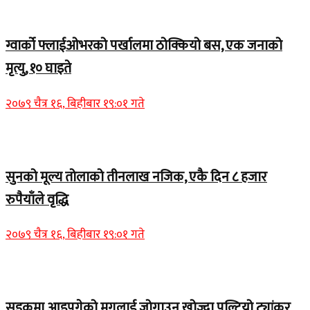
Home Banner 1
ग्वार्को फ्लाईओभरको पर्खालमा ठोक्कियो बस, एक जनाको
मृत्यु, १० घाइते
२०७९ चैत्र १६, बिहीबार १९:०१ गते
Home Banner 2
सुनको मूल्य तोलाको तीनलाख नजिक, एकै दिन ८ हजार
रुपैयाँले वृद्धि
२०७९ चैत्र १६, बिहीबार १९:०१ गते
Home Banner 1
सडकमा आइपुगेको मृगलाई जोगाउन खोज्दा पल्टियो ट्यांकर,