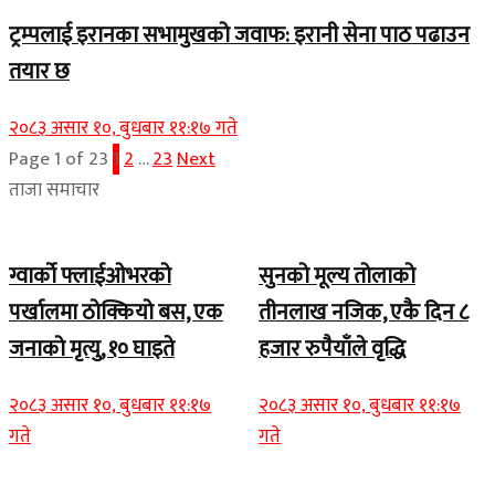
ट्रम्पलाई इरानका सभामुखको जवाफ: इरानी सेना पाठ पढाउन
तयार छ
२०८३ असार १०, बुधबार ११:१७ गते
Page 1 of 23
1
2
…
23
Next
ताजा समाचार
ग्वार्को फ्लाईओभरको
सुनको मूल्य तोलाको
पर्खालमा ठोक्कियो बस, एक
तीनलाख नजिक, एकै दिन ८
जनाको मृत्यु, १० घाइते
हजार रुपैयाँले वृद्धि
२०८३ असार १०, बुधबार ११:१७
२०८३ असार १०, बुधबार ११:१७
गते
गते