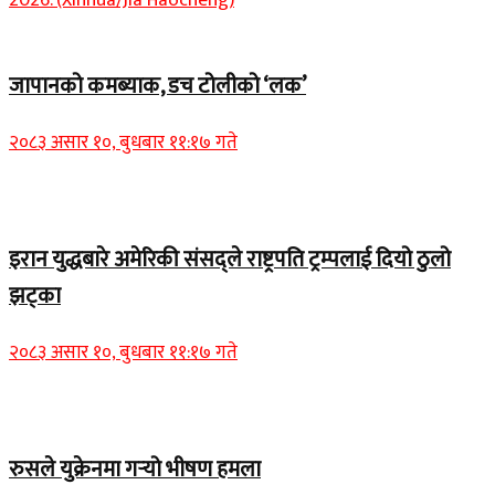
Home Banner 2
जापानको कमब्याक, डच टोलीको ‘लक’
२०८३ असार १०, बुधबार ११:१७ गते
Home Banner 1
इरान युद्धबारे अमेरिकी संसद्‌ले राष्ट्रपति ट्रम्पलाई दियो ठुलो
झट्का
२०८३ असार १०, बुधबार ११:१७ गते
Home Banner 2
रुसले युक्रेनमा गर्‍यो भीषण हमला