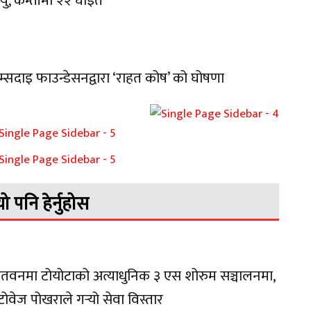
त्यु, कम्तीमा २२ घाइते
म्सदाइ फाउन्डेसनद्वारा ‘राहत कोष’ को घोषणा
यो पनि हेर्नुहोस
तवनमा टोयोटाको अत्याधुनिक ३ एस शोरुम सञ्चालनमा,
ोवेज पोखराले गर्‍यो सेवा विस्तार