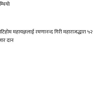
म्चियो
टिहोम महायज्ञलाई रमणानन्द गिरी महाराजद्धारा ५२
जार दान