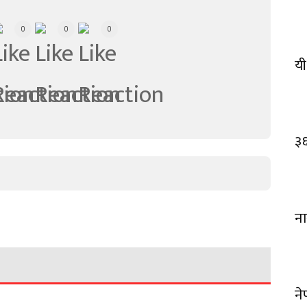
0
0
0
यी
३
ना
ने