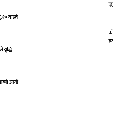
खु
, १० घाइते
को
ह
 वृद्धि
लाग्यो आगो