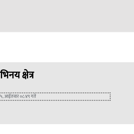
नय क्षेत्र
र ५, आईतवार ०८:४९ गते