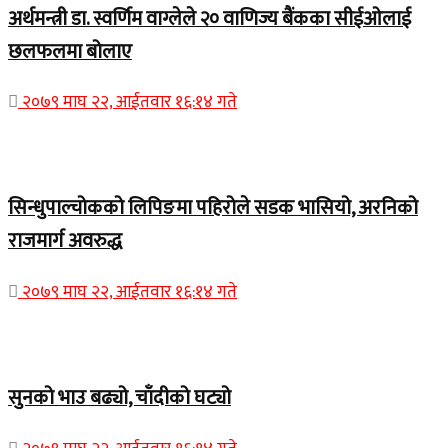
अर्थमन्त्री डा. स्वर्णिम वाग्लेले २० वाणिज्य बैंकका सीईओलाई
छलफलमा बोलाए
२०७९ माघ २२, आईतवार १६:१४ गते
Home Banner 1
सिन्धुपाल्चोकको लिपिङमा पहिरोले सडक भासियो, अरनिको
राजमार्ग अवरुद्ध
२०७९ माघ २२, आईतवार १६:१४ गते
Home Banner 1
सुनको भाउ बढ्यो, चाँदीको घट्यो