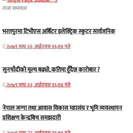
ताजा समाचार
भरतपुरमा टिभीएस अर्बिटर इलेक्ट्रिक स्कुटर सार्वजनिक
२०७९ माघ २२, आईतवार १६:१४ गते
सुनचाँदीको मूल्य बढ्यो, कतिमा हुँदैछ कारोबार ?
२०७९ माघ २२, आईतवार १६:१४ गते
नेपाल जग्गा तथा आवास विकास महासंघ र भूमि व्यवस्थापन
प्रशिक्षण केन्द्रबिच समझदारी
२०७९ माघ २२, आईतवार १६:१४ गते