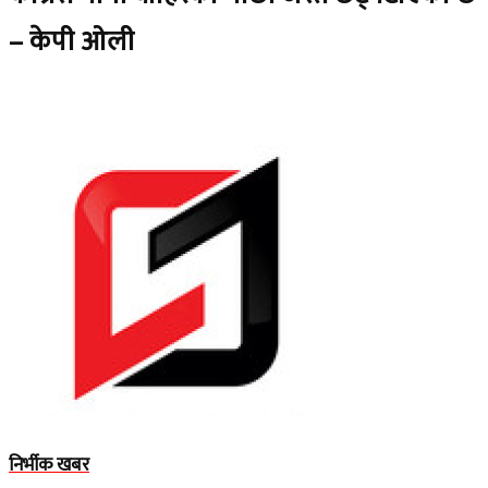
– केपी ओली
निर्भीक खबर