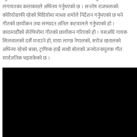
लगायतका कलाकारले अभिनय गर्नुभएको छ । सन्तोष राजभक्तको
कोरियोग्राफी रहेको भिडियोमा माधव शर्माले निर्देशन गर्नुभएको छ भने
गीतको छायाँकन तथा सम्पादन अनिल कटवालले गर्नुभएको हो ।
काठमाडौँको सेरोफेरोमा गीतको छायाँकन गरिएको हो । यसअघि गायक
सिलवालको दसैँ मनाउने हो, माया लाग्छ नेपालको, सरोज खनालको
अभिनय रहेको बाबा, ट्राफिक हाम्रै साथी बोलको जनचेतनामूलक गीत
सार्वजनिक भइसकेको छ ।