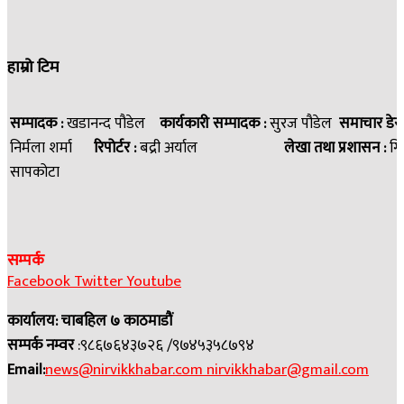
हाम्रो टिम
सम्पादक :
खडानन्द पौडेल
कार्यकारी सम्पादक :
सुरज पौडेल
समाचार डेस
निर्मला शर्मा
रिपोर्टर :
बद्री अर्याल
लेखा तथा प्रशासन :
गि
सापकोटा
सम्पर्क
Facebook
Twitter
Youtube
कार्यालय: चाबहिल ७ काठमाडौं
सम्पर्क नम्वर
:९८६७६४३७२६ /९७४५३५८७९४
Email:
news@nirvikkhabar.com
nirvikkhabar@gmail.com