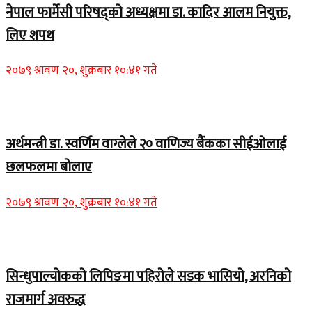
नेपाल फार्मेसी परिषद्को अध्यक्षमा डा. कादिर आलम नियुक्त,
लिए शपथ
२०७९ श्रावण २०, शुक्रबार १०:४१ गते
Home Banner 1
अर्थमन्त्री डा. स्वर्णिम वाग्लेले २० वाणिज्य बैंकका सीईओलाई
छलफलमा बोलाए
२०७९ श्रावण २०, शुक्रबार १०:४१ गते
Home Banner 1
सिन्धुपाल्चोकको लिपिङमा पहिरोले सडक भासियो, अरनिको
राजमार्ग अवरुद्ध