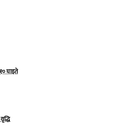
१० घाइते
ृद्धि