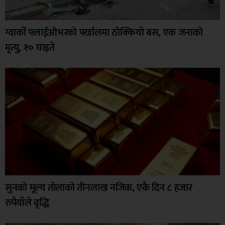
ग्वार्को फ्लाईओभरको पर्खालमा ठोक्कियो बस, एक जनाको
मृत्यु, १० घाइते
सुनको मूल्य तोलाको तीनलाख नजिक, एकै दिन ८ हजार
रुपैयाँले वृद्धि