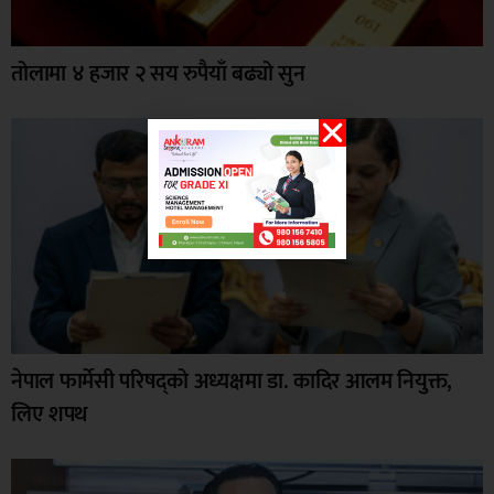
तोलामा ४ हजार २ सय रुपैयाँ बढ्यो सुन
नेपाल फार्मेसी परिषद्को अध्यक्षमा डा. कादिर आलम नियुक्त,
लिए शपथ