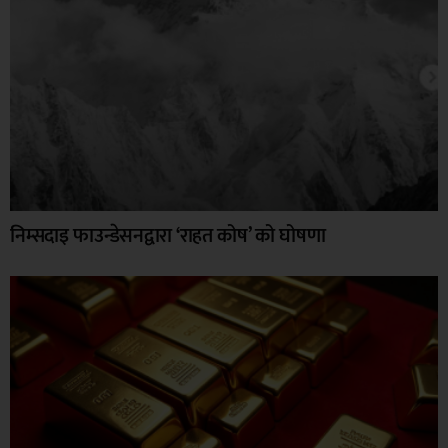
निम्सदाइ फाउन्डेसनद्वारा ‘राहत कोष’ को घोषणा