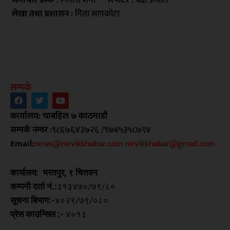
समाचार डेस्क
: निर्मला शर्मा
रिपोर्टर :
बद्री अर्याल
लेखा तथा प्रशासन :
गिता सापकोटा
सम्पर्क
कार्यालय: चाबहिल ७ काठमाडौं
सम्पर्क नम्वर
:९८६७६४३७२६ /९७४५३५८७९४
Email:
news@nirvikkhabar.com
nirvikkhabar@gmail.com
कार्यालय: भरतपुर, ९ चितवन
कम्पनी दर्ता नं.:
३१३४७०/७९/८०
सूचना बिभाग:-
४०२९/७९/०८०
प्रेस काउन्सिल
:-
४०१३