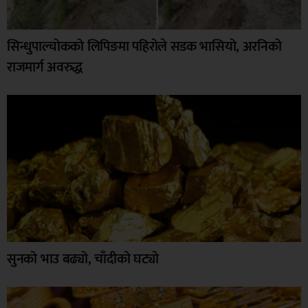
सिन्धुपाल्चोकको लिपिङमा पहिरोले सडक भासियो, अरनिको
राजमार्ग अवरुद्ध
सुनको भाउ बढ्यो, चाँदीको घट्यो