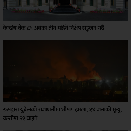
केन्द्रीय बैंक ८५ अर्बको तीन महिने निक्षेप सङ्कलन गर्दै
रुसद्वारा युक्रेनको राजधानीमा भीषण हमला, १४ जनाको मृत्यु,
कम्तीमा २२ घाइते