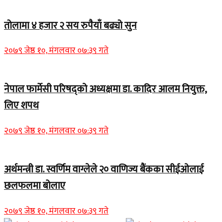
तोलामा ४ हजार २ सय रुपैयाँ बढ्यो सुन
२०७९ जेष्ठ १०, मंगलवार ०७:३९ गते
नेपाल फार्मेसी परिषद्को अध्यक्षमा डा. कादिर आलम नियुक्त,
लिए शपथ
२०७९ जेष्ठ १०, मंगलवार ०७:३९ गते
अर्थमन्त्री डा. स्वर्णिम वाग्लेले २० वाणिज्य बैंकका सीईओलाई
छलफलमा बोलाए
२०७९ जेष्ठ १०, मंगलवार ०७:३९ गते