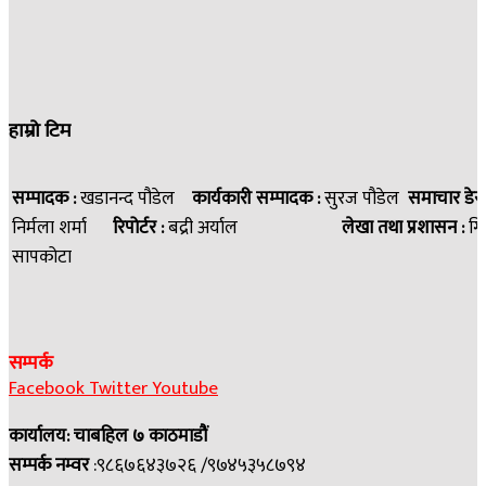
हाम्रो टिम
सम्पादक :
खडानन्द पौडेल
कार्यकारी सम्पादक :
सुरज पौडेल
समाचार डेस
निर्मला शर्मा
रिपोर्टर :
बद्री अर्याल
लेखा तथा प्रशासन :
गि
सापकोटा
सम्पर्क
Facebook
Twitter
Youtube
कार्यालय: चाबहिल ७ काठमाडौं
सम्पर्क नम्वर
:९८६७६४३७२६ /९७४५३५८७९४