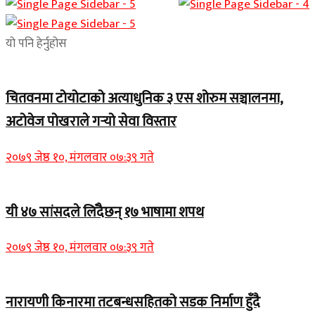
यो पनि हेर्नुहोस
चितवनमा टोयोटाको अत्याधुनिक ३ एस शोरुम सञ्चालनमा,
अटोवेज पोखराले गर्‍यो सेवा विस्तार
२०७९ जेष्ठ १०, मंगलवार ०७:३९ गते
यी ४७ सांसदले लिँदैछन् १७ भाषामा शपथ
२०७९ जेष्ठ १०, मंगलवार ०७:३९ गते
नारायणी किनारमा तटबन्धसहितको सडक निर्माण हुँदै