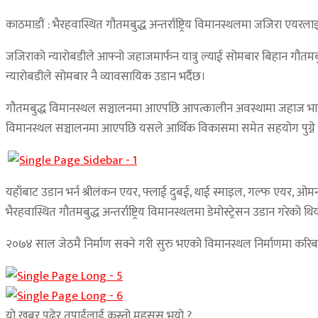
काठमाडौं : भैरहवास्थित गौतमबुद्ध अन्तर्राष्ट्रिय विमानस्थलमा जजिरा एयरला
जजिराको न्यारोबडीले आफ्नो जहाजमार्फन यात्रु ल्याई सोमबार बिहान गौतमब
न्यारोबडीले सोमबार नै व्यावसायिक उडान भर्दैछ।
गौतमबुद्ध विमानस्थल सञ्चालनमा आएपछि आपत्कालीन अवस्थामा जहाज भारत वा बंगल
विमानस्थल सञ्चालनमा आएपछि यसले आर्थिक विकासमा समेत सहयोग पुग्ने अ
यहाँबाट उडान भर्न श्रीलंकन एयर, फ्लाई दुबई, थाई स्माइल, गल्फ एयर
भैरहवास्थित गौतमबुद्ध अन्तर्राष्ट्रिय विमानस्थलमा डेमोस्ट्रेसन उडान गरेको थि
२०७४ साल जेठमै निर्माण सक्ने गरी सुरु भएको विमानस्थल निर्माणमा करिब
यो खबर पढेर तपाईलाई कस्तो महसुस भयो ?