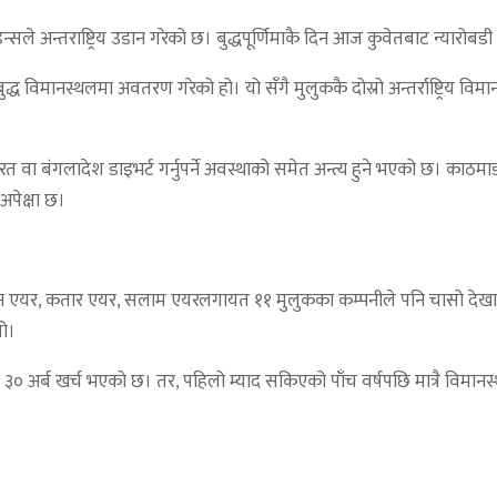
इन्सले अन्तराष्ट्रिय उडान गरेको छ। बुद्धपूर्णिमाकै दिन आज कुवेतबाट न्यारोब
ुद्ध विमानस्थलमा अवतरण गरेको हो। यो सँगै मुलुककै दोस्रो अन्तर्राष्ट्र
ादेश डाइभर्ट गर्नुपर्ने अवस्थाको समेत अन्त्य हुने भएको छ। काठमाडौं बाहिर र
पेक्षा छ।
, ओमन एयर, कतार एयर, सलाम एयरलगायत ११ मुलुकका कम्पनीले पनि चासो दे
यो।
 ३० अर्ब खर्च भएको छ। तर, पहिलो म्याद सकिएको पाँच वर्षपछि मात्रै विमा