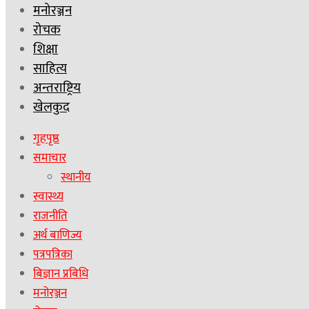
मनोरञ्जन
रोचक
शिक्षा
साहित्य
अन्तराष्ट्रिय
खेलकुद
गृहपृष्ठ
समाचार
स्थानीय
स्वास्थ्य
राजनीति
अर्थ बाणिज्य
पत्रपत्रिका
बिज्ञान प्रबिधि
मनोरञ्जन