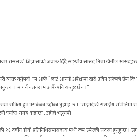
ाबारे राससको जिज्ञासाको जवाफ दिँदै सङ्घीय सांसद निशा डाँगीले सांसदहरू आ
व्यक्त गर्नुभयो, “म आफँैलाई आफ्नो अपेक्षामा खरो उत्रिन सकेको छैन कि जस्त
ुरुप काम गर्न नसक्दा म आफैँ पनि सन्तुष्ट छैन ।”
सक्रिय हुन नसकेको उहाँको बुझाइ छ । “सदनदेखि संसदीय समितिमा राम्रो ‘पर्फमेन
र्याप्त समय पाइन्छ”, उहाँले भन्नुभयो ।
्नुभएकी २६ वर्षीय डाँगी प्रतिनिधिसभासदस्य मध्ये कम उमेरकी सदस्य हुनुुहुन्छ ।