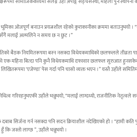
्यक्षरूपमा सामाजिककार्यमा संलग्न उहाँ अपाङ्ग सङ्घसंस्था, महिला पुनःस्थाप
भूमिका ओजपूर्ण बनाउन प्रयत्नशील रहेको कुराकानीका क्रममा बताउनुभयो । “म
त गरेसँगै मलाई अल्मलिने न समय छ न छुट ।”
िको बैठक नियमितरूपमा बस्न नसक्दा विधेयकमाथिको छलफलले तीव्रता पाउन नसके
को एक महिना बित्दा पनि कुनै विधेयकमाथि दफावार छलफल सुरुआत हुनसकेको 
रूपमा ‘एजेण्डा’ पेस गर्दा पनि चासो व्यक्त भएन ।” यस्तै उहाँले समितिमार्
धित्व गरिरहनुभएकी उहाँले भन्नुभयो, “मलाई लाग्दथ्यो, राजनीतिक नेतृत्वले स
ाब सिर्जना गर्न नसक्दा पनि सदन क्रियाशील नदेखिएको हो । “हामी कति पुरा
 कि जस्तो लाग्छ ”, उहाँले भन्नुभयो ।