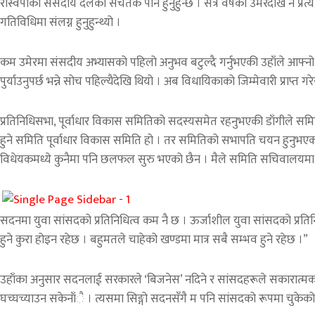
रास्वपाको संसदीय दलको सचेतक पनि हुनुहुन्छ । सत्र वर्षको उमेरदेखि नै प्रत
गतिविधिमा संलग्न हुनुहुन्थ्यो ।
कम उमेरमा संसदीय अभ्यासको पहिलो अनुभव बटुल्दै गर्नुभएकी उहाँले आफ्नो 
पुर्याउनुपर्छ भन्ने सोच पहिल्यैदेखि थियो । अब विधायिकाको जिम्मेवारी प्राप्
प्रतिनिधिसभा, पूर्वाधार विकास समितिको सदस्यसमेत रहनुभएकी डाँगीले समित
हुने समिति पूर्वाधार विकास समिति हो । तर समितिको सभापति चयन हुनुभए
विधेयकमध्ये कुनैमा पनि छलफल सुरु भएको छैन । मैले समिति सचिवालयमा लिखित
सदनमा युवा सांसदको प्रतिनिधित्व कम नै छ । ऊर्जाशील युवा सांसदको प्रतिनि
हुने कुरा होइन रहेछ । बहुमतले चाहेको खण्डमा मात्र सबै सम्भव हुने रहेछ ।”
उहाँका अनुसार सदनलाई सरकारले ‘बिजनेस’ नदिने र सांसदहरूले सकारात्मक दब
घच्घच्याउन सकेनाँै । त्यसमा सिङ्गो सदनसँगै म पनि सांसदको रूपमा चुकेको हुँ