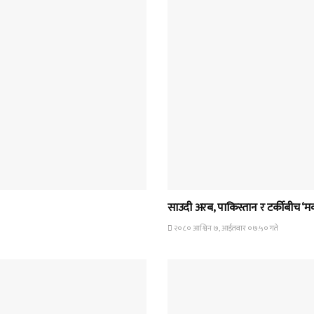
HOME BANNER 2
साउदी अरब, पाकिस्तान र टर्कीबीच ‘मक्क
२०८० आश्विन ७, आईतवार ०७:५० गते