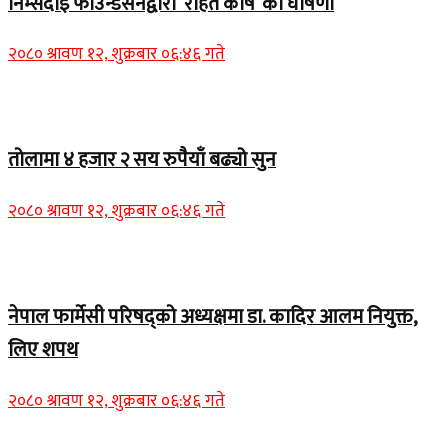
निम्सदाइ फाउन्डेसनद्वारा ‘राहत कोष’ को घोषणा
२०८० श्रावण १२, शुक्रबार ०६:४६ गते
Home Banner 2
तोलामा ४ हजार २ सय रुपैयाँ बढ्यो सुन
२०८० श्रावण १२, शुक्रबार ०६:४६ गते
Home Banner 1
नेपाल फार्मेसी परिषद्को अध्यक्षमा डा. कादिर आलम नियुक्त,
लिए शपथ
२०८० श्रावण १२, शुक्रबार ०६:४६ गते