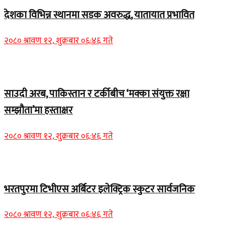
देशका विभिन्न स्थानमा सडक अवरुद्ध, यातायात प्रभावित
२०८० श्रावण १२, शुक्रबार ०६:४६ गते
Home Banner 2
साउदी अरब, पाकिस्तान र टर्कीबीच ‘मक्का संयुक्त रक्षा
सम्झौता’मा हस्ताक्षर
२०८० श्रावण १२, शुक्रबार ०६:४६ गते
समाचार
भरतपुरमा टिभीएस अर्बिटर इलेक्ट्रिक स्कुटर सार्वजनिक
२०८० श्रावण १२, शुक्रबार ०६:४६ गते