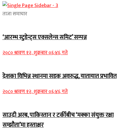
ताजा समाचार
‘आरम्भ स्टुडेन्ट्स एक्सलेन्स समिट’ सम्पन्न
२०८० श्रावण १२, शुक्रबार ०६:४६ गते
देशका विभिन्न स्थानमा सडक अवरुद्ध, यातायात प्रभावित
२०८० श्रावण १२, शुक्रबार ०६:४६ गते
साउदी अरब, पाकिस्तान र टर्कीबीच ‘मक्का संयुक्त रक्षा
सम्झौता’मा हस्ताक्षर