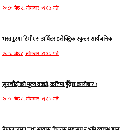
२०८० जेष्ठ ८, सोमबार ०९:१७ गते
समाचार
भरतपुरमा टिभीएस अर्बिटर इलेक्ट्रिक स्कुटर सार्वजनिक
२०८० जेष्ठ ८, सोमबार ०९:१७ गते
Home Banner 2
सुनचाँदीको मूल्य बढ्यो, कतिमा हुँदैछ कारोबार ?
२०८० जेष्ठ ८, सोमबार ०९:१७ गते
Home Banner 1
नेपाल जग्गा तथा आवास विकास महासंघ र भूमि व्यवस्थापन