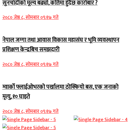
सुनचाँदीको मूल्य बढ्यो, कतिमा हुँदैछ कारोबार ?
२०८० जेष्ठ ८, सोमबार ०९:१७ गते
नेपाल जग्गा तथा आवास विकास महासंघ र भूमि व्यवस्थापन
प्रशिक्षण केन्द्रबिच समझदारी
२०८० जेष्ठ ८, सोमबार ०९:१७ गते
ग्वार्को फ्लाईओभरको पर्खालमा ठोक्कियो बस, एक जनाको
मृत्यु, १० घाइते
२०८० जेष्ठ ८, सोमबार ०९:१७ गते