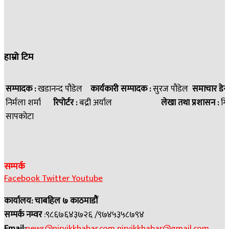
हाम्रो टिम
सम्पादक :
खडानन्द पौडेल
कार्यकारी सम्पादक :
सुरज पौडेल
समाचार डेस
निर्मला शर्मा
रिपोर्टर :
बद्री अर्याल
लेखा तथा प्रशासन :
गि
सापकोटा
सम्पर्क
Facebook
Twitter
Youtube
कार्यालय: चाबहिल ७ काठमाडौं
सम्पर्क नम्वर
:९८६७६४३७२६ /९७४५३५८७९४
Email:
news@nirvikkhabar.com
nirvikkhabar@gmail.com