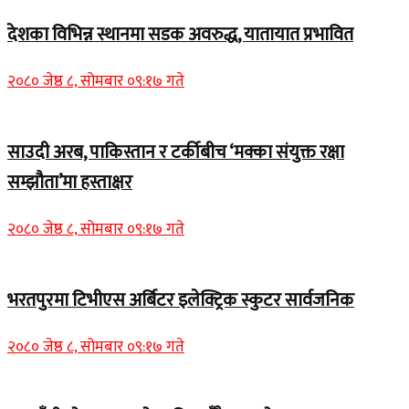
देशका विभिन्न स्थानमा सडक अवरुद्ध, यातायात प्रभावित
२०८० जेष्ठ ८, सोमबार ०९:१७ गते
साउदी अरब, पाकिस्तान र टर्कीबीच ‘मक्का संयुक्त रक्षा
सम्झौता’मा हस्ताक्षर
२०८० जेष्ठ ८, सोमबार ०९:१७ गते
भरतपुरमा टिभीएस अर्बिटर इलेक्ट्रिक स्कुटर सार्वजनिक
२०८० जेष्ठ ८, सोमबार ०९:१७ गते