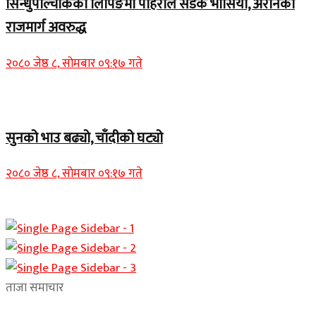
सिन्धुपाल्चोकको लिपिङमा पहिरोले सडक भासियो, अरनिको
राजमार्ग अवरुद्ध
२०८० जेष्ठ ८, सोमबार ०९:१७ गते
Home Banner 1
सुनको भाउ बढ्यो, चाँदीको घट्यो
२०८० जेष्ठ ८, सोमबार ०९:१७ गते
ताजा समाचार