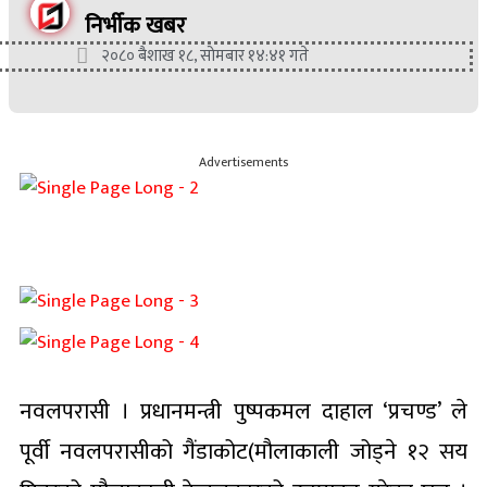
निर्भीक खबर
२०८० बैशाख १८, सोमबार १४:४१ गते
Advertisements
नवलपरासी । प्रधानमन्त्री पुष्पकमल दाहाल ‘प्रचण्ड’ ले
पूर्वी नवलपरासीको गैंडाकोट(मौलाकाली जोड्ने १२ सय