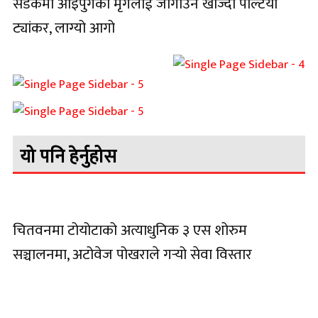
सडकमा आइपुगेको मृगलाई जोगाउन खोज्दा पल्टियो
ट्यांकर, लाग्यो आगो
यो पनि हेर्नुहोस
चितवनमा टोयोटाको अत्याधुनिक ३ एस शोरुम
सञ्चालनमा, अटोवेज पोखराले गर्‍यो सेवा विस्तार