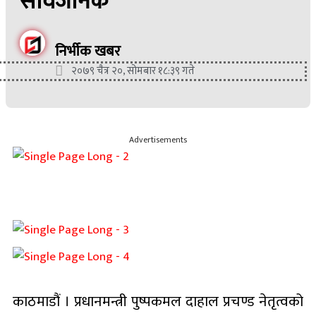
सार्वजनिक
निर्भीक खबर
२०७९ चैत्र २०, सोमबार १८:३९ गते
Advertisements
काठमाडौं । प्रधानमन्त्री पुष्पकमल दाहाल प्रचण्ड नेतृत्वको