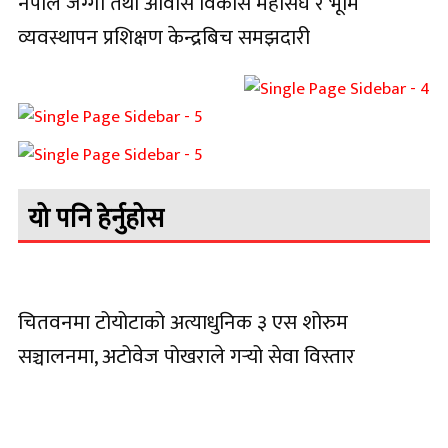
नेपाल जग्गा तथा आवास विकास महासंघ र भूमि
व्यवस्थापन प्रशिक्षण केन्द्रबिच समझदारी
यो पनि हेर्नुहोस
चितवनमा टोयोटाको अत्याधुनिक ३ एस शोरुम
सञ्चालनमा, अटोवेज पोखराले गर्‍यो सेवा विस्तार