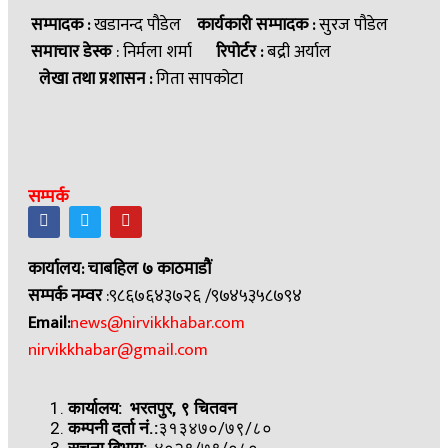
सम्पादक :
खडानन्द पौडेल
कार्यकारी सम्पादक :
सुरज पौडेल
समाचार डेस्क
: निर्मला शर्मा
रिपोर्टर :
बद्री अर्याल
लेखा तथा प्रशासन :
गिता सापकोटा
सम्पर्क
कार्यालय: चाबहिल ७ काठमाडौं
सम्पर्क नम्वर
:९८६७६४३७२६ /९७४५३५८७९४
Email:
news@nirvikkhabar.com
nirvikkhabar@gmail.com
कार्यालय: भरतपुर, ९ चितवन
कम्पनी दर्ता नं.:
३१३४७०/७९/८०
सूचना बिभाग:-
४०२९/७९/०८०