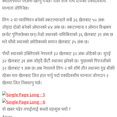
क्वालिफायर प्लेअफ खेल्नु पर्नेछ। यस्तै शीर्ष पाँच टिमको एकदिवसीय
मान्यता जोगिनेछ।
लिग-२ मा च्याम्पियन बनेको स्कटल्यान्डले सबै ३६ खेलबाट ५० अंक
जोड्दा दोस्रो बनेको ओमानको ४४ अंक छ। स्कटल्यान्ड र ओमान विश्वकप
छनोट पुगिसकेका छन्।तेस्रो स्थानको नामिबियाको ३६ खेलबाट ३९ अंक छ
भने चौथो स्थानको अमेरिकाको समान खेलबाट ३५ अंक छ।
पाँचौ स्थानको उक्लिएको नेपालले ३२ खेलबाट ३२ अंक जोडेको छ। युएई
३२ खेलबाट ३१ अंक जोड्दै छैटौं स्थानमा झरेको छ। पुछारको ‍पिएनजीको
३२ खेलबाट ९ अंक छ।अब नेपालले लिग-२ को शीर्ष तीन स्थानमा पुग्न बाँकी
रहेका चार खेलबाट जित हात पार्नु पर्दा एकदिवसीय मान्यता जोगाउन २
खेलमा जित निकाल्नु पर्छ।
यो खबर पढेर तपाईलाई कस्तो महसुस भयो ?
Array