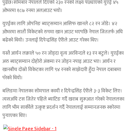
पुग्नेछ।सोमबार नेपालले दिएको २३० रनको लक्ष्य पछ्याएको युएई ४५
ओभरमा १८७ रनमा अलआउट भयो।
युएईका लागि ओपनिङ ब्याट्सम्यान आसिफ खानले ८२ रन जोडे। ४२
ओभरमा सातौं विकेटको रुपमा खान आउट भएपछि नेपाल जिततर्फ अघि
बढेको थियो। उनलाई दिपेन्द्रसिंह ऐरीले आउट गरेका थिए।
यस्तै आर्यन लक्राले ५० रन जोड्दा वृत्य अरविन्दले १३ रन बटुले। युएईका
अरु ब्याट्सम्यान दोहोरो अंकमा रन जोड्न नपाइ आउट भए। आर्यन र
खानबीच दोस्रो विकेटका लागि ९४ रनको साझेदारी हुँदा नेपाल दबाबमा
परेको थियो।
बलिङमा नेपालका सोमपाल कामी र दिपेन्द्रसिंह ऐरीले ३-३ विकेट लिए।
त्यसअघि टस जितेर पहिले ब्याटिङ गर्दै खराब सुरूआत गरेको नेपाललका
लागि भीम सार्कीले उत्कृष्ट प्रदर्शन गर्दै नेपाललाई सम्मानजनक स्कोरमा
पुर्‍याएका थिए।