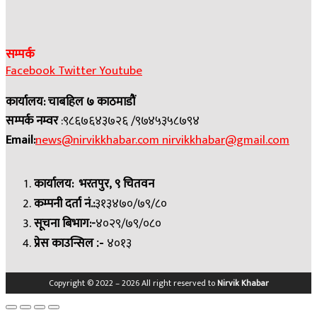
सम्पर्क
Facebook
Twitter
Youtube
कार्यालय: चाबहिल ७ काठमाडौं
सम्पर्क नम्वर
:९८६७६४३७२६ /९७४५३५८७९४
Email:
news@nirvikkhabar.com
nirvikkhabar@gmail.com
कार्यालय: भरतपुर, ९ चितवन
कम्पनी दर्ता नं.:
३१३४७०/७९/८०
सूचना बिभाग:-
४०२९/७९/०८०
प्रेस काउन्सिल
४०१३
:-
Copyright © 2022 – 2026 All right reserved to
Nirvik Khabar