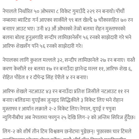
नेपालले निर्धारित ५० ओभरमा ८ विकेट गुमाउँदै २२९ रन बनायो।पाँचौं
नम्बरमा ब्याटिङ गर्न आएका सार्कीले ९९ बल खेल्दै ७ चौकासहित ७० रन
बनाएर आउट भए। उनी ४३ औं ओभरको तेस्रो बलमा रोहन मुस्ताफाको
बलमा बोल्ड हुनुअगाडि सन्दीप लामिछानेसँग ५६ रनको साझेदारी गरे भने
आरिफ शेखसँग पनि ५६ रनको साझेदारी गरे।
नेपालका लागि कुशल मल्लले ३२, सन्दीप लामिछानेले २७ रन बनाए। यस्तै
करण केसीले ११ बलमा १७ रन बनाउँदा ज्ञानेन्द्र मल्ल ११, आरिफ शेख ६,
रोहित पौडेल १ र दीपेन्द्र सिंह ऐरीले ४ रन बनाए।
आरिफ शेखले नटआउट ४३ रन बनाउँदा प्रतिश जिसीले नटआउट ११ रन
बनाए।बलिङमा युएईका जुनइद सिद्धिकीले ३ विकेट लिए भने रोहान
मुस्ताफा र आर्यान लक्राले २-२ विकेट लिए।नेपाल, युएई र पपुवा
न्युगिनीबीच अब नेपालमा फागुन २५ देखि लिग-२ को अन्तिम सिरिज हुँदैछ।
लिग-२ को शीर्ष तीन टिम विश्वकप छनोटमा पुग्नेछन्। पुछारका चार टिमले