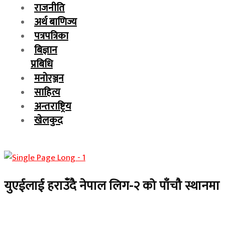
राजनीति
अर्थ बाणिज्य
पत्रपत्रिका
बिज्ञान
प्रबिधि
मनोरञ्जन
साहित्य
अन्तराष्ट्रिय
खेलकुद
युएईलाई हराउँदै नेपाल लिग-२ को पाँचौ स्थानमा