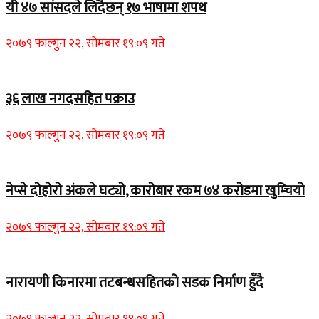
यी ४७ सांसदले लिँदैछन् १७ भाषामा शपथ
२०७९ फाल्गुन २२, सोमबार १९:०९ गते
३६ लाख नगदसहित पक्राउ
२०७९ फाल्गुन २२, सोमबार १९:०९ गते
नेप्से दोहोरो अंकले घट्यो, कारोबार रकम ७४ करोडमा खुम्चियो
२०७९ फाल्गुन २२, सोमबार १९:०९ गते
नारायणी किनारमा तटबन्धसहितको सडक निर्माण हुँदै
२०७९ फाल्गुन २२, सोमबार १९:०९ गते