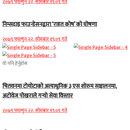
२०७९ फाल्गुन २२, सोमबार १९:०९ गते
निम्सदाइ फाउन्डेसनद्वारा ‘राहत कोष’ को घोषणा
२०७९ फाल्गुन २२, सोमबार १९:०९ गते
यो पनि हेर्नुहोस
चितवनमा टोयोटाको अत्याधुनिक ३ एस शोरुम सञ्चालनमा,
अटोवेज पोखराले गर्‍यो सेवा विस्तार
२०७९ फाल्गुन २२, सोमबार १९:०९ गते