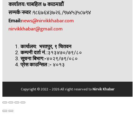
कार्यालय: चाबहिल ७ काठमाडौं
सम्पर्क नम्वर
:९८६७६४३७२६ /९७४५३५८७९४
Email:
news@nirvikkhabar.com
nirvikkhabar@gmail.com
कार्यालय: भरतपुर, ९ चितवन
कम्पनी दर्ता नं.:
३१३४७०/७९/८०
सूचना बिभाग:-
४०२९/७९/०८०
प्रेस काउन्सिल
:-
४०१३
Copyright © 2022 – 2026 All right reserved to
Nirvik Khabar