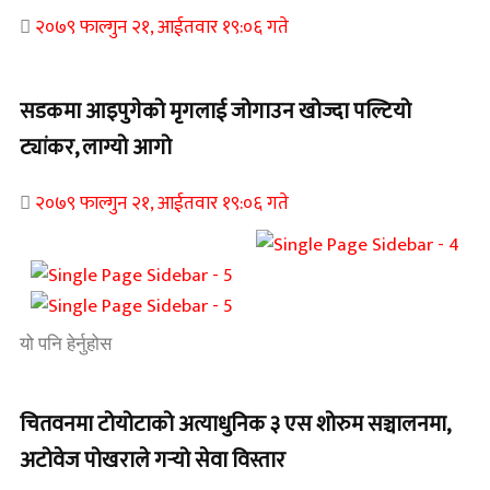
२०७९ फाल्गुन २१, आईतवार १९:०६ गते
सडकमा आइपुगेको मृगलाई जोगाउन खोज्दा पल्टियो
ट्यांकर, लाग्यो आगो
२०७९ फाल्गुन २१, आईतवार १९:०६ गते
यो पनि हेर्नुहोस
चितवनमा टोयोटाको अत्याधुनिक ३ एस शोरुम सञ्चालनमा,
अटोवेज पोखराले गर्‍यो सेवा विस्तार