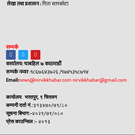
लेखा तथा प्रशासन :
गिता सापकोटा
सम्पर्क
कार्यालय: चाबहिल ७ काठमाडौं
सम्पर्क नम्वर
:९८६७६४३७२६ /९७४५३५८७९४
Email:
news@nirvikkhabar.com
nirvikkhabar@gmail.com
कार्यालय: भरतपुर, ९ चितवन
कम्पनी दर्ता नं.:
३१३४७०/७९/८०
सूचना बिभाग:-
४०२९/७९/०८०
प्रेस काउन्सिल
:-
४०१३