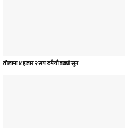
तोलामा ४ हजार २ सय रुपैयाँ बढ्यो सुन