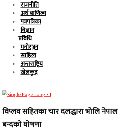
राजनीति
अर्थ बाणिज्य
पत्रपत्रिका
बिज्ञान
प्रबिधि
मनोरञ्जन
साहित्य
अन्तराष्ट्रिय
खेलकुद
विप्लव सहितका चार दलद्धारा भोलि नेपाल
बन्दकाे घोषणा