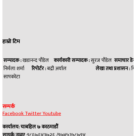
हाम्रो टिम
सम्पादक :
खडानन्द पौडेल
कार्यकारी सम्पादक :
सुरज पौडेल
समाचार डेस
निर्मला शर्मा
रिपोर्टर :
बद्री अर्याल
लेखा तथा प्रशासन :
गि
सापकोटा
सम्पर्क
Facebook
Twitter
Youtube
कार्यालय: चाबहिल ७ काठमाडौं
सम्पर्क नम्वर
:९८६७६४३७२६ /९७४५३५८७९४