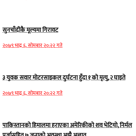
Home Banner 2
सुनचाँदीकै मूल्यमा गिरावट
२०७९ भाद्र ६, सोमबार २०:२२ गते
Home Banner 1
३ युवक सवार मोटरसाइकल दुर्घटना हुँदा १ को मृत्यु, २ घाइते
२०७९ भाद्र ६, सोमबार २०:२२ गते
Home Banner 1
पाकिस्तानको हिमालमा हराएका अमेरिकीको शव भेटियो, निर्मल
पुर्जासहित ७ जनाको अवस्था अझै अज्ञात