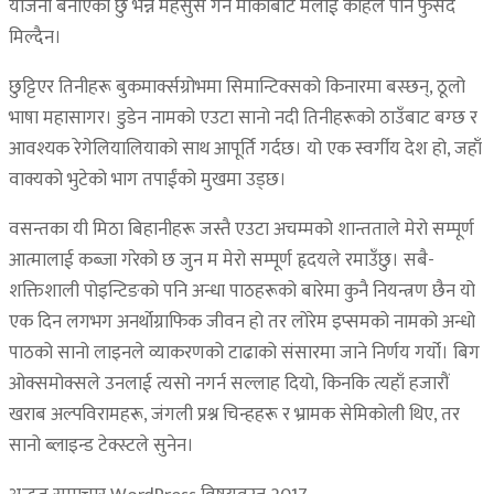
योजना बनाएको छु भन्ने महसुस गर्ने मौकाबाट मलाई कहिले पनि फुर्सद
मिल्दैन।
छुट्टिएर तिनीहरू बुकमार्क्सग्रोभमा सिमान्टिक्सको किनारमा बस्छन्, ठूलो
भाषा महासागर। डुडेन नामको एउटा सानो नदी तिनीहरूको ठाउँबाट बग्छ र
आवश्यक रेगेलियालियाको साथ आपूर्ति गर्दछ। यो एक स्वर्गीय देश हो, जहाँ
वाक्यको भुटेको भाग तपाईंको मुखमा उड्छ।
वसन्तका यी मिठा बिहानीहरू जस्तै एउटा अचम्मको शान्तताले मेरो सम्पूर्ण
आत्मालाई कब्जा गरेको छ जुन म मेरो सम्पूर्ण हृदयले रमाउँछु। सबै-
शक्तिशाली पोइन्टिङको पनि अन्धा पाठहरूको बारेमा कुनै नियन्त्रण छैन यो
एक दिन लगभग अनर्थोग्राफिक जीवन हो तर लोरेम इप्समको नामको अन्धो
पाठको सानो लाइनले व्याकरणको टाढाको संसारमा जाने निर्णय गर्यो। बिग
ओक्समोक्सले उनलाई त्यसो नगर्न सल्लाह दियो, किनकि त्यहाँ हजारौं
खराब अल्पविरामहरू, जंगली प्रश्न चिन्हहरू र भ्रामक सेमिकोली थिए, तर
सानो ब्लाइन्ड टेक्स्टले सुनेन।