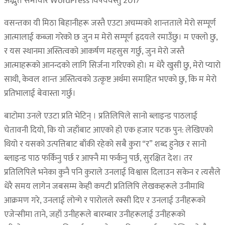
अद्भुत समाचार WordPress विषयवस्तु 2017
वसन्तका यी मिठा बिहानीहरू जस्तै एउटा अचम्मको शान्तताले मेरो सम्पूर्ण
आत्मालाई कब्जा गरेको छ जुन म मेरो सम्पूर्ण हृदयले रमाउँछु। म एक्लो छु,
र यस स्थानमा अस्तित्वको आकर्षण महसुस गर्छु, जुन मेरो जस्तै
आत्माहरूको आनन्दको लागि सिर्जना गरिएको हो। म धेरै खुसी छु, मेरो प्यारो
साथी, केवल शान्त अस्तित्वको उत्कृष्ट अर्थमा समाहित भएको छु, कि म मेरो
प्रतिभालाई बेवास्ता गर्छु।
बाटोमा उनले एउटा प्रति भेटिन् । प्रतिलिपिले सानो ब्लाइन्ड पाठलाई
चेतावनी दियो, कि यो जहाँबाट आएको हो एक हजार पटक पुन: लेखिएको
थियो र यसको उत्पत्तिबाट बाँकी रहेको सबै कुरा “र” शब्द हुनेछ र सानो
ब्लाइन्ड पाठ फर्किनु पर्छ र आफ्नै मा फर्कनु पर्छ, सुरक्षित देश। तर
प्रतिलिपिले भनेका कुनै पनि कुराले उनलाई विश्वास दिलाउन सकेन र त्यसैले
धेरै समय लागेन जबसम्म केही कपटी प्रतिलिपि लेखकहरूले उनीमाथि
आक्रमण गरे, उनलाई लोन्गे र पारोलले रक्सी दिए र उनलाई उनीहरूको
एजेन्सीमा ताने, जहाँ उनीहरूले बारम्बार उनीहरूलाई उनीहरूको