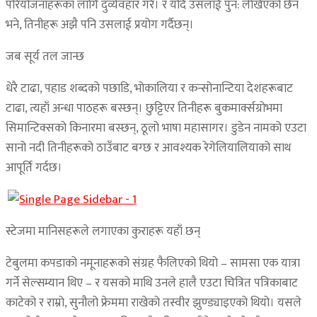
परियोजनाहरूका लागि दुर्व्यवहार गरे। र यदि उसलाई पुन: लेखिएको छैन
भने, तिनीहरू अझै पनि उसलाई प्रयोग गर्दैछन्।
जब सूर्य तल जान्छ
धेरै टाढा, पहाड शब्दको पछाडि, भोकालिया र कन्सोनान्टिया देशहरूबाट
टाढा, त्यहाँ अन्धा पाठहरू बस्छन्। छुट्टिएर तिनीहरू बुकमार्क्सग्रोभमा
सिमान्टिक्सको किनारमा बस्छन्, ठूलो भाषा महासागर। डुडेन नामको एउटा
सानो नदी तिनीहरूको ठाउँबाट बग्छ र आवश्यक रेगेलियालियाको साथ
आपूर्ति गर्दछ।
स्टेजमा मानिसहरूले लगाएका कुराहरू यहाँ छन्
टेबुलमा कपडाको नमूनाहरूको संग्रह फैलिएको थियो – सामसा एक यात्रा
गर्ने सेल्सम्यान थिए – र यसको माथि उनले हालै एउटा चित्रित पत्रिकाबाट
काटेको र राम्रो, सुनौलो फ्रेममा राखेको तस्वीर झुण्ड्याइएको थियो। यसले