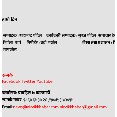
हाम्रो टिम
सम्पादक :
खडानन्द पौडेल
कार्यकारी सम्पादक :
सुरज पौडेल
समाचार डेस
निर्मला शर्मा
रिपोर्टर :
बद्री अर्याल
लेखा तथा प्रशासन :
गि
सापकोटा
सम्पर्क
Facebook
Twitter
Youtube
कार्यालय: चाबहिल ७ काठमाडौं
सम्पर्क नम्वर
:९८६७६४३७२६ /९७४५३५८७९४
Email:
news@nirvikkhabar.com
nirvikkhabar@gmail.com