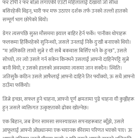
फर टोपी र फर बोआ लगाएकी एउटी महिलालाई देखायो जो सीधा
बसिरहेकी थिइन्, भारी फर मफ उठाएर दर्शक तर्फ उनको तल्लो हातको
सम्पूर्ण भाग छोपेको थियो।
ग्रेगर त्यसपछि सुस्त मौसममा झ्याल बाहिर हेर्न फर्के। पानीका थोपाहरू
फलकमा हिर्किरहेको सुनिन्थ्यो, जसले उनलाई निकै दुःखी बनाएको थियो।
“म अलिकति लामो सुत्ने र यी सबै बकवास बिर्सिए भने के हुन्छ”, उसले
सोच्यो, तर त्यो उसले गर्न सकेन किनभने उसलाई आफ्नो दाहिनेपट्टि सुत्ने
बानी थियो, र उसको हालको अवस्थामा त्यसमा जान सक्दैन। स्थिति।
जतिसुकै कठिन उसले आफैलाई आफ्नो दाहिने तिर फ्याँक्यो, ऊ सधैं आफ्नो
ठाउँमा फर्कियो।
जित्ने इच्छा, सफल हुने चाहना, आफ्नो पूर्ण क्षमतामा पुग्ने चाहना यी कुञ्जीहरू
हुन् जसले व्यक्तिगत उत्कृष्टताको ढोका खोल्नेछ।
एक बिहान, जब ग्रेगर सामसा समस्याग्रस्त सपनाहरूबाट ब्यूँझे, उसले
आफूलाई आफ्नो ओछ्यानमा एक भयानक कीरामा परिणत भएको पाए। ऊ