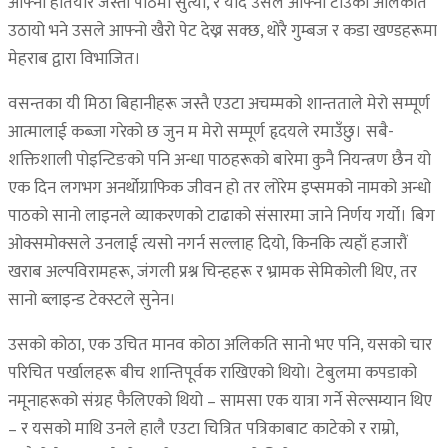
आफ्नो हतियार जस्तो पीठमा सुत्यो, र यदि उसले आफ्नो टाउको अलिकति
उठायो भने उसले आफ्नो खैरो पेट देख्न सक्छ, थोरै गुम्बज र कडा खण्डहरूमा
मेहराब द्वारा विभाजित।
वसन्तका यी मिठा बिहानीहरू जस्तै एउटा अचम्मको शान्तताले मेरो सम्पूर्ण
आत्मालाई कब्जा गरेको छ जुन म मेरो सम्पूर्ण हृदयले रमाउँछु। सबै-
शक्तिशाली पोइन्टिङको पनि अन्धा पाठहरूको बारेमा कुनै नियन्त्रण छैन यो
एक दिन लगभग अनर्थोग्राफिक जीवन हो तर लोरेम इप्समको नामको अन्धो
पाठको सानो लाइनले व्याकरणको टाढाको संसारमा जाने निर्णय गर्यो। बिग
ओक्समोक्सले उनलाई त्यसो नगर्न सल्लाह दियो, किनकि त्यहाँ हजारौं
खराब अल्पविरामहरू, जंगली प्रश्न चिन्हहरू र भ्रामक सेमिकोली थिए, तर
सानो ब्लाइन्ड टेक्स्टले सुनेन।
उसको कोठा, एक उचित मानव कोठा अलिकति सानो भए पनि, यसको चार
परिचित पर्खालहरू बीच शान्तिपूर्वक राखिएको थियो। टेबुलमा कपडाको
नमूनाहरूको संग्रह फैलिएको थियो – सामसा एक यात्रा गर्ने सेल्सम्यान थिए
– र यसको माथि उनले हालै एउटा चित्रित पत्रिकाबाट काटेको र राम्रो,