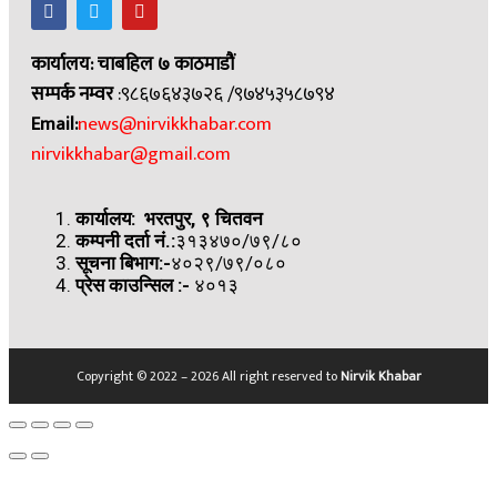
कार्यालय: चाबहिल ७ काठमाडौं
सम्पर्क नम्वर
:९८६७६४३७२६ /९७४५३५८७९४
Email:
news@nirvikkhabar.com
nirvikkhabar@gmail.com
कार्यालय: भरतपुर, ९ चितवन
कम्पनी दर्ता नं.:
३१३४७०/७९/८०
सूचना बिभाग:-
४०२९/७९/०८०
प्रेस काउन्सिल
:-
४०१३
Copyright © 2022 – 2026 All right reserved to
Nirvik Khabar