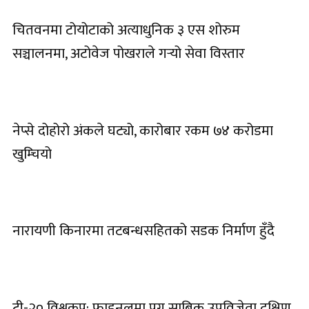
चितवनमा टोयोटाको अत्याधुनिक ३ एस शोरुम
सञ्चालनमा, अटोवेज पोखराले गर्‍यो सेवा विस्तार
नेप्से दोहोरो अंकले घट्यो, कारोबार रकम ७४ करोडमा
खुम्चियो
नारायणी किनारमा तटबन्धसहितको सडक निर्माण हुँदै
टी-२० विश्वकप: फाइनलमा पुग्न साबिक उपविजेता दक्षिण