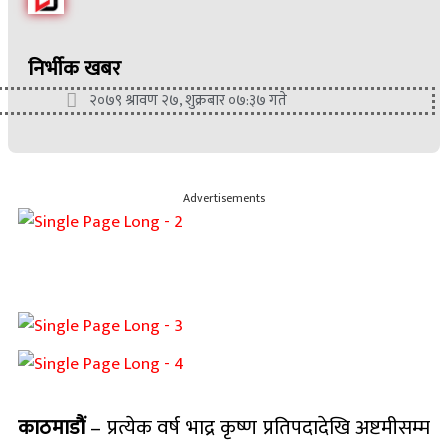
निर्भीक खबर
२०७९ श्रावण २७, शुक्रबार ०७:३७ गते
Advertisements
काठमाडौं
– प्रत्येक वर्ष भाद्र कृष्ण प्रतिपदादेखि अष्टमीसम्म