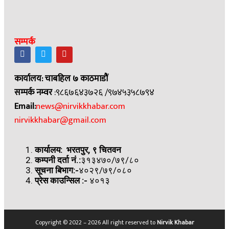
सम्पर्क
कार्यालय: चाबहिल ७ काठमाडौं
सम्पर्क नम्वर
:९८६७६४३७२६ /९७४५३५८७९४
Email:
news@nirvikkhabar.com
nirvikkhabar@gmail.com
कार्यालय: भरतपुर, ९ चितवन
कम्पनी दर्ता नं.:
३१३४७०/७९/८०
सूचना बिभाग:-
४०२९/७९/०८०
प्रेस काउन्सिल
:-
४०१३
Copyright © 2022 – 2026 All right reserved to
Nirvik Khabar