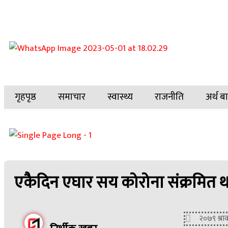
गृहपृष्ठ
समाचार
स्वास्थ्य
राजनीति
अर्थ ब
एकैदिन एघार सय कोरोना संक्रमित थपि
२०७९ श्रा