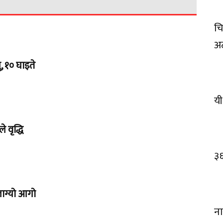
चि
अट
, १० घाइते
यी
 वृद्धि
३
लाग्यो आगो
ना