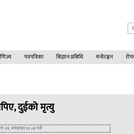
ाणिज्य
पत्रपत्रिका
बिज्ञान प्रबिधि
मनोरञ्जन
रो
ए, दुईको मृत्यु
वण २४, मंगलवार १८:०१ गते