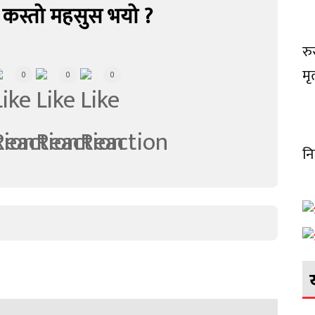
 कस्तो महसुस भयो ?
रु
मृ
0
0
0
नि