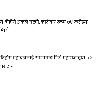
प्से दोहोरो अंकले घट्यो, कारोबार रकम ७४ करोडमा
म्चियो
टिहोम महायज्ञलाई रमणानन्द गिरी महाराजद्धारा ५२
जार दान