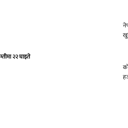
ने
खु
म्तीमा २२ घाइते
को
ह