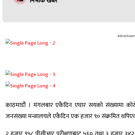
निर्भीक खबर
Advertise
काठमाडौं । मंगलबार एकैदिन एघार सयको संख्यामा कोरो
जनसंख्या मन्त्रालयले एकैदिन एक हजार ९० संक्रमित थपि
२ हजार ९५८ पीसीआर परीक्षणबाट ५६० तथा ३ हजार ३४२ एन्