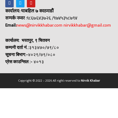
कार्यालय: चाबहिल ७ काठमाडौं
सम्पर्क नम्वर
:९८६७६४३७२६ /९७४५३५८७९४
Email:
news@nirvikkhabar.com
nirvikkhabar@gmail.com
कार्यालय: भरतपुर, ९ चितवन
कम्पनी दर्ता नं.:
३१३४७०/७९/८०
सूचना बिभाग:-
४०२९/७९/०८०
प्रेस काउन्सिल
:-
४०१३
Copyright © 2022 – 2026 All right reserved to
Nirvik Khabar