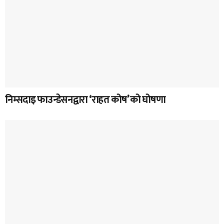
निम्सदाइ फाउन्डेसनद्वारा ‘राहत कोष’ को घोषणा