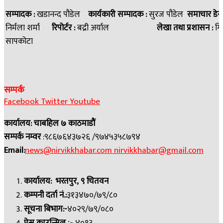
सम्पादक :
खडानन्द पौडेल
कार्यकारी सम्पादक :
सुरज पौडेल
समाचार डेस
निर्मला शर्मा
रिपोर्टर :
बद्री अर्याल
लेखा तथा प्रशासन :
गि
सापकोटा
सम्पर्क
Facebook
Twitter
Youtube
कार्यालय: चाबहिल ७ काठमाडौं
सम्पर्क नम्वर
:९८६७६४३७२६ /९७४५३५८७९४
Email:
news@nirvikkhabar.com
nirvikkhabar@gmail.com
कार्यालय: भरतपुर, ९ चितवन
कम्पनी दर्ता नं.:
३१३४७०/७९/८०
सूचना बिभाग:-
४०२९/७९/०८०
:-