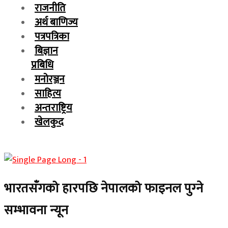
राजनीति
अर्थ बाणिज्य
पत्रपत्रिका
बिज्ञान
प्रबिधि
मनोरञ्जन
साहित्य
अन्तराष्ट्रिय
खेलकुद
भारतसँगको हारपछि नेपालको फाइनल पुग्‍ने
सम्भावना न्यून