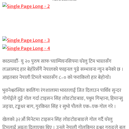
काठमाडौँ- यु २० पुरुष साफ च्याम्पियनसिपमा घरेलु टिम भारतसँग
लज्जास्पद हार बेहोरेसँगै नेपालको फाइनल पुग्ने सम्भावना न्युन बनेको छ ।
आइतबार नेपाली टिमले भारतसँग ८–० को फराकिलो हार बेहोर्‍यो।
भुवनेश्वरस्थित कालिंगा रंगशालामा भारतलाई जित दिलाउन पार्थिव सुन्दर
गोगोईले दुई गोल गर्दा टाइसन सिंह लोङटोङबाङ, पथुम गिम्हाना, हिमान्सु
जङ्ग्रा, टङ्कधर बाग, गुरकिरत सिंह र सुभो पौलले एक–एक गोल गरे ।
खेलको ३२औं मिनेटमा टाइसन सिंह लोङटोङबाङले गोल गर्दै घरेलु
टिमलाई अग्रता दिलाएका थिए । उनले नेपाली गोलकिपर इश्वर गुरुङले बल