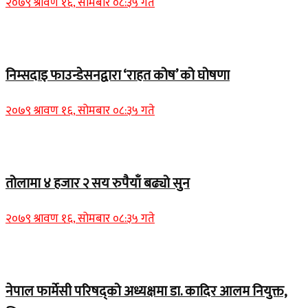
२०७९ श्रावण १६, सोमबार ०८:३५ गते
Home Banner 1
निम्सदाइ फाउन्डेसनद्वारा ‘राहत कोष’ को घोषणा
२०७९ श्रावण १६, सोमबार ०८:३५ गते
Home Banner 2
तोलामा ४ हजार २ सय रुपैयाँ बढ्यो सुन
२०७९ श्रावण १६, सोमबार ०८:३५ गते
Home Banner 1
नेपाल फार्मेसी परिषद्को अध्यक्षमा डा. कादिर आलम नियुक्त,