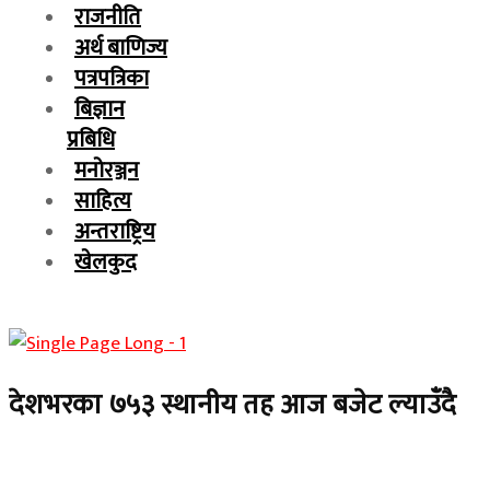
राजनीति
अर्थ बाणिज्य
पत्रपत्रिका
बिज्ञान
प्रबिधि
मनोरञ्जन
साहित्य
अन्तराष्ट्रिय
खेलकुद
देशभरका ७५३ स्थानीय तह आज बजेट ल्याउँदै