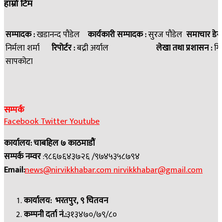
हाम्रो टिम
सम्पादक :
खडानन्द पौडेल
कार्यकारी सम्पादक :
सुरज पौडेल
समाचार डेस
निर्मला शर्मा
रिपोर्टर :
बद्री अर्याल
लेखा तथा प्रशासन :
गि
सापकोटा
सम्पर्क
Facebook
Twitter
Youtube
कार्यालय: चाबहिल ७ काठमाडौं
सम्पर्क नम्वर
:९८६७६४३७२६ /९७४५३५८७९४
Email:
news@nirvikkhabar.com
nirvikkhabar@gmail.com
कार्यालय: भरतपुर, ९ चितवन
कम्पनी दर्ता नं.:
३१३४७०/७९/८०