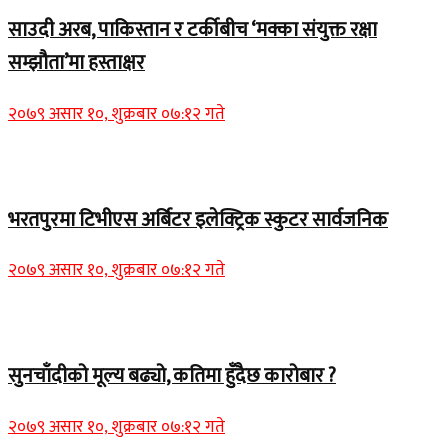
साउदी अरब, पाकिस्तान र टर्कीबीच ‘मक्का संयुक्त रक्षा
सम्झौता’मा हस्ताक्षर
२०७९ असार १०, शुक्रबार ०७:१२ गते
समाचार
भरतपुरमा टिभीएस अर्बिटर इलेक्ट्रिक स्कुटर सार्वजनिक
२०७९ असार १०, शुक्रबार ०७:१२ गते
Home Banner 2
सुनचाँदीको मूल्य बढ्यो, कतिमा हुँदैछ कारोबार ?
२०७९ असार १०, शुक्रबार ०७:१२ गते