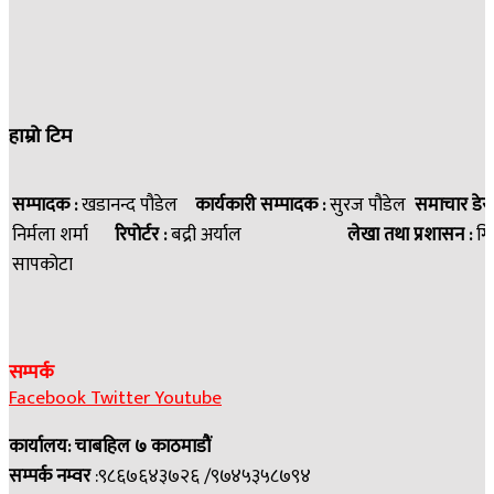
हाम्रो टिम
सम्पादक :
खडानन्द पौडेल
कार्यकारी सम्पादक :
सुरज पौडेल
समाचार डेस
निर्मला शर्मा
रिपोर्टर :
बद्री अर्याल
लेखा तथा प्रशासन :
गि
सापकोटा
सम्पर्क
Facebook
Twitter
Youtube
कार्यालय: चाबहिल ७ काठमाडौं
सम्पर्क नम्वर
:९८६७६४३७२६ /९७४५३५८७९४