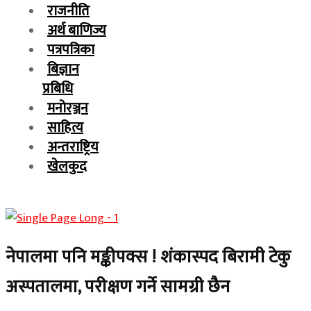
राजनीति
अर्थ बाणिज्य
पत्रपत्रिका
बिज्ञान
प्रबिधि
मनोरञ्जन
साहित्य
अन्तराष्ट्रिय
खेलकुद
नेपालमा पनि मङ्कीपक्स ! शंकास्पद बिरामी टेकु
अस्पतालमा, परीक्षण गर्ने सामग्री छैन