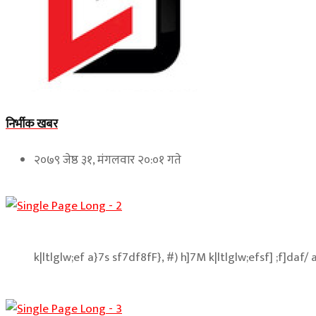
निर्भीक खबर
२०७९ जेष्ठ ३१, मंगलवार २०:०१ गते
k|ltlglw;ef a}7s sf7df8fF}, #) h]7M k|ltlglw;efsf] ;f]daf/ a;