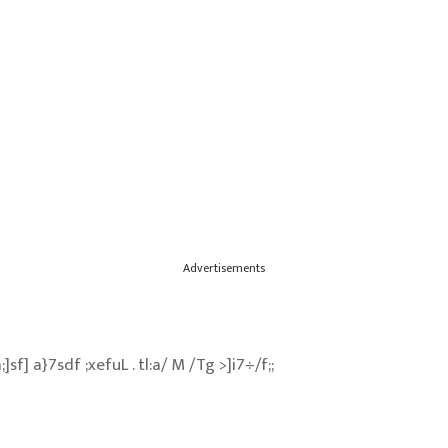
Advertisements
]sf] a}7sdf ;xefuL . tl:a/ M /Tg >]i7÷/f;;