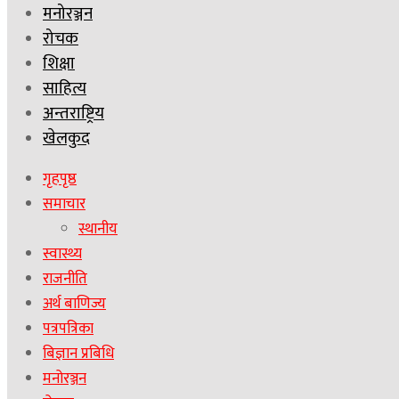
मनोरञ्जन
रोचक
शिक्षा
साहित्य
अन्तराष्ट्रिय
खेलकुद
गृहपृष्ठ
समाचार
स्थानीय
स्वास्थ्य
राजनीति
अर्थ बाणिज्य
पत्रपत्रिका
बिज्ञान प्रबिधि
मनोरञ्जन