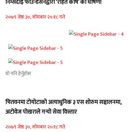
निम्सदाइ फाउन्डेसनद्वारा ‘राहत कोष’ को घोषणा
२०७९ जेष्ठ ३०, सोमबार २०:१८ गते
यो पनि हेर्नुहोस
चितवनमा टोयोटाको अत्याधुनिक ३ एस शोरुम सञ्चालनमा,
अटोवेज पोखराले गर्‍यो सेवा विस्तार
२०७९ जेष्ठ ३०, सोमबार २०:१८ गते