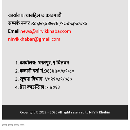
कार्यालय: चाबहिल ७ काठमाडौं
सम्पर्क नम्वर
:९८६७६४३७२६ /९७४५३५८७९४
Email:
news@nirvikkhabar.com
nirvikkhabar@gmail.com
कार्यालय: भरतपुर, ९ चितवन
कम्पनी दर्ता नं.:
३१३४७०/७९/८०
सूचना बिभाग:-
४०२९/७९/०८०
प्रेस काउन्सिल
४०१३
:-
Copyright © 2022 – 2026 All right reserved to
Nirvik Khabar