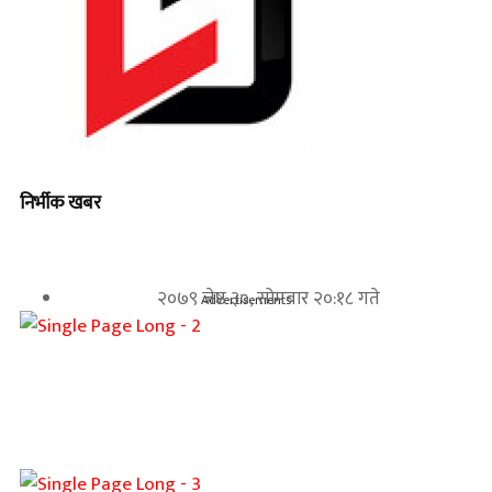
निर्भीक खबर
२०७९ जेष्ठ ३०, सोमबार २०:१८ गते
Advertisements