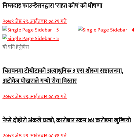
निम्सदाइ फाउन्डेसनद्वारा ‘राहत कोष’ को घोषणा
२०७९ जेष्ठ २९, आईतवार ०८:११ गते
यो पनि हेर्नुहोस
चितवनमा टोयोटाको अत्याधुनिक ३ एस शोरुम सञ्चालनमा,
अटोवेज पोखराले गर्‍यो सेवा विस्तार
२०७९ जेष्ठ २९, आईतवार ०८:११ गते
नेप्से दोहोरो अंकले घट्यो, कारोबार रकम ७४ करोडमा खुम्चियो
२०७९ जेष्ठ २९, आईतवार ०८:११ गते