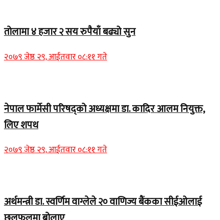
Home Banner 2
तोलामा ४ हजार २ सय रुपैयाँ बढ्यो सुन
२०७९ जेष्ठ २९, आईतवार ०८:११ गते
Home Banner 1
नेपाल फार्मेसी परिषद्को अध्यक्षमा डा. कादिर आलम नियुक्त,
लिए शपथ
२०७९ जेष्ठ २९, आईतवार ०८:११ गते
Home Banner 1
अर्थमन्त्री डा. स्वर्णिम वाग्लेले २० वाणिज्य बैंकका सीईओलाई
छलफलमा बोलाए