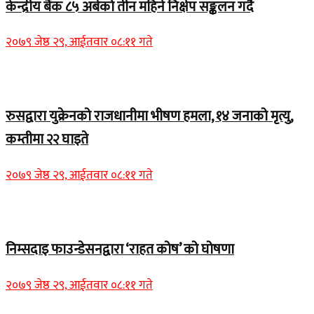
केन्द्रीय बैंक ८५ अर्बको तीन महिने निक्षेप सङ्कलन गर्दै
२०७९ जेष्ठ २९, आईतवार ०८:११ गते
Home Banner 2
रुसद्वारा युक्रेनको राजधानीमा भीषण हमला, १४ जनाको मृत्यु,
कम्तीमा २२ घाइते
२०७९ जेष्ठ २९, आईतवार ०८:११ गते
Home Banner 1
निम्सदाइ फाउन्डेसनद्वारा ‘राहत कोष’ को घोषणा
२०७९ जेष्ठ २९, आईतवार ०८:११ गते