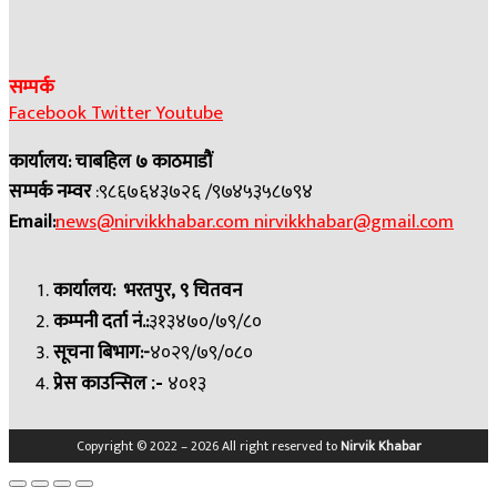
सम्पर्क
Facebook
Twitter
Youtube
कार्यालय: चाबहिल ७ काठमाडौं
सम्पर्क नम्वर
:९८६७६४३७२६ /९७४५३५८७९४
Email:
news@nirvikkhabar.com
nirvikkhabar@gmail.com
कार्यालय: भरतपुर, ९ चितवन
कम्पनी दर्ता नं.:
३१३४७०/७९/८०
सूचना बिभाग:-
४०२९/७९/०८०
प्रेस काउन्सिल
४०१३
:-
Copyright © 2022 – 2026 All right reserved to
Nirvik Khabar