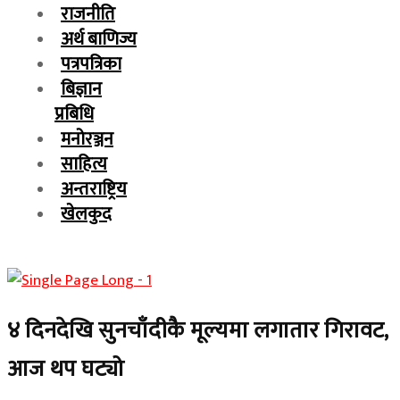
राजनीति
अर्थ बाणिज्य
पत्रपत्रिका
बिज्ञान
प्रबिधि
मनोरञ्जन
साहित्य
अन्तराष्ट्रिय
खेलकुद
४ दिनदेखि सुनचाँदीकै मूल्यमा लगातार गिरावट,
आज थप घट्यो