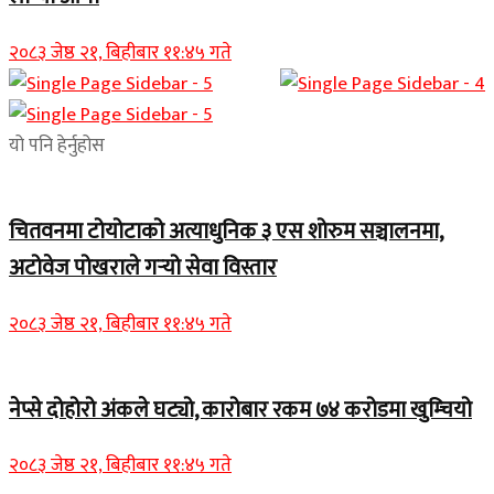
२०८३ जेष्ठ २१, बिहीबार ११:४५ गते
यो पनि हेर्नुहोस
चितवनमा टोयोटाको अत्याधुनिक ३ एस शोरुम सञ्चालनमा,
अटोवेज पोखराले गर्‍यो सेवा विस्तार
२०८३ जेष्ठ २१, बिहीबार ११:४५ गते
नेप्से दोहोरो अंकले घट्यो, कारोबार रकम ७४ करोडमा खुम्चियो
२०८३ जेष्ठ २१, बिहीबार ११:४५ गते