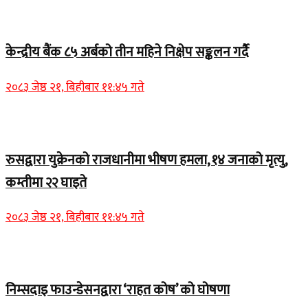
Home Banner 1
केन्द्रीय बैंक ८५ अर्बको तीन महिने निक्षेप सङ्कलन गर्दै
२०८३ जेष्ठ २१, बिहीबार ११:४५ गते
Home Banner 2
रुसद्वारा युक्रेनको राजधानीमा भीषण हमला, १४ जनाको मृत्यु,
कम्तीमा २२ घाइते
२०८३ जेष्ठ २१, बिहीबार ११:४५ गते
Home Banner 1
निम्सदाइ फाउन्डेसनद्वारा ‘राहत कोष’ को घोषणा