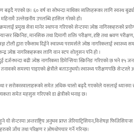
ण बढ्दै गएको छ। ६० वर्ष वा सोभन्दा माथिका व्यक्तिहरूका लागि स्वस्थ बुढ्यौली, र
एक महिनामै उल्लेखनीय उपलब्धि हासिल गरेको हो।
रमलाई प्रमुख सेवा मानेर स्थापना गरिएको सेन्टरमा ज्येष्ठ नागिरकहरुको प्रयो
क्यान्सर स्क्रिनिङ, मानसिक तथा दिमागी शक्ति परीक्षण, दृष्टि तथा श्रवण परीक
ञ टोली द्वारा एकैसाथ दिईने स्वास्थ्य परामर्सले ज्येष्ठ नागरिकलाई स्वास्थ्य 
ेन्द्र ज्येष्ठ नागरिकहरूका लागि वान स्टप शोलुसन पनि हो ।
 दुई दर्जनभन्दा बढी ज्येष्ठ नागरिकमा डिमेन्सिया स्क्रिनिङ गरिएको छ भने १५ जना
ावको समस्या पाइएको क्षेत्रीले बताउनुभयो।स्वास्थ्य परीक्षणपछि सेन्टरले 
ंघसंस्था र सरोकारवालाहरूको समेत अधिक चासो बढ्दै गएकोले यसलाई ध्यानमा राख्दै
वश्यकता समेत महसुस गरिएको डा क्षेत्रीको भनाइ छ।
 यो सेन्टरमा अन्तराष्ट्रिय अनुभव प्राप्त जेरियाट्रिसियन,विशेषज्ञ फिजिसि
गिरकहरुको जाँच तथा परिक्षण र ओषधोपचार गर्ने गरिन्छ।