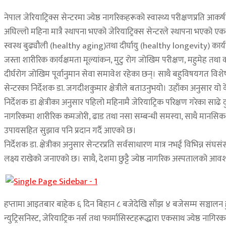
नेपाल जेरियाट्रिक्स सेन्टरमा ज्येष्ठ नागरिकहरूको स्वास्थ्य परीक्षणप्रति आकर्ष
अघिल्लो महिना मात्रै स्थापना भएको जेरियाट्रिक्स सेन्टरले स्थापना भएको 
स्वस्थ बुढ्यौली (healthy aging)तथा दीर्घायु (healthy longevity) कार्यक्
जस्ता शारीरिक कार्यक्षमता मूल्यांकन, मुटु रोग जोखिम परीक्षण, महुमेह तथा 
दीर्घरोग जोखिम पूर्वानुमान सेवा समावेश रहेका छन्। साथै बहुविषयगत विशेषज्
सेन्टरका निर्देशक डा. जगदीशकुमार क्षेत्रीले बताउनुभयो। उहाँका अनुसार यो क
निर्देशक डा क्षेत्रीका अनुसार पहिलो महिनामै जेरियाट्रिक परिक्षण गरेका साढे
नागरिकमा शारीरिक कमजोरी, ढाड तथा नसा सम्बन्धी समस्या, साथै मानसिक तन
उपायसहित सुझाव पनि प्रदान गर्दै आएको छ।
निर्देशक डा. क्षेत्रीका अनुसार सेन्टरप्रति सर्वसाधारण मात्र नभई विभिन्न स
लक्ष्य राखेको जनाएको छ। साथै, देशमा छुट्टै ज्येष्ठ नागरिक अस्पतालको आ
हप्तामा आइतबार बाहेक ६ दिन बिहान ८ बजेदेखि साँझ ४ बजेसम्म सञ्चालन हुने
न्युट्रिसनिस्ट, जेरियाट्रिक नर्स तथा फार्मासिस्टहरूद्धारा एकसाथ ज्येष्ठ ना