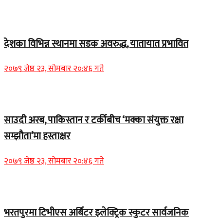
Home Banner 1
देशका विभिन्न स्थानमा सडक अवरुद्ध, यातायात प्रभावित
२०७९ जेष्ठ २३, सोमबार २०:४६ गते
Home Banner 2
साउदी अरब, पाकिस्तान र टर्कीबीच ‘मक्का संयुक्त रक्षा
सम्झौता’मा हस्ताक्षर
२०७९ जेष्ठ २३, सोमबार २०:४६ गते
समाचार
भरतपुरमा टिभीएस अर्बिटर इलेक्ट्रिक स्कुटर सार्वजनिक