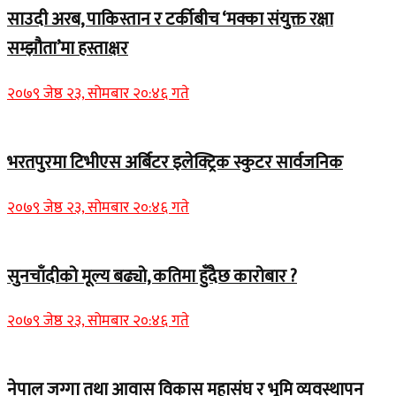
साउदी अरब, पाकिस्तान र टर्कीबीच ‘मक्का संयुक्त रक्षा
सम्झौता’मा हस्ताक्षर
२०७९ जेष्ठ २३, सोमबार २०:४६ गते
भरतपुरमा टिभीएस अर्बिटर इलेक्ट्रिक स्कुटर सार्वजनिक
२०७९ जेष्ठ २३, सोमबार २०:४६ गते
सुनचाँदीको मूल्य बढ्यो, कतिमा हुँदैछ कारोबार ?
२०७९ जेष्ठ २३, सोमबार २०:४६ गते
नेपाल जग्गा तथा आवास विकास महासंघ र भूमि व्यवस्थापन