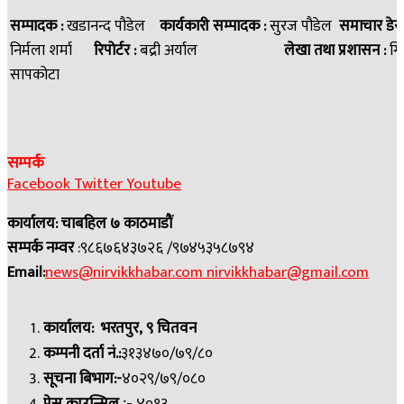
सम्पादक :
खडानन्द पौडेल
कार्यकारी सम्पादक :
सुरज पौडेल
समाचार डेस
निर्मला शर्मा
रिपोर्टर :
बद्री अर्याल
लेखा तथा प्रशासन :
गि
सापकोटा
सम्पर्क
Facebook
Twitter
Youtube
कार्यालय: चाबहिल ७ काठमाडौं
सम्पर्क नम्वर
:९८६७६४३७२६ /९७४५३५८७९४
Email:
news@nirvikkhabar.com
nirvikkhabar@gmail.com
कार्यालय: भरतपुर, ९ चितवन
कम्पनी दर्ता नं.:
३१३४७०/७९/८०
सूचना बिभाग:-
४०२९/७९/०८०
:-