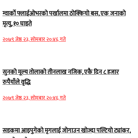
ग्वार्को फ्लाईओभरको पर्खालमा ठोक्कियो बस, एक जनाको
मृत्यु, १० घाइते
२०७९ जेष्ठ २३, सोमबार २०:४६ गते
Home Banner 2
सुनको मूल्य तोलाको तीनलाख नजिक, एकै दिन ८ हजार
रुपैयाँले वृद्धि
२०७९ जेष्ठ २३, सोमबार २०:४६ गते
Home Banner 1
सडकमा आइपुगेको मृगलाई जोगाउन खोज्दा पल्टियो ट्यांकर,