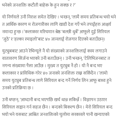
भनेको जनशक्ति कटौती बाहेक के हुन सक्छ र ?’
यो निर्णयले उनी निराश समेत देखिए । भन्छन्, ‘लामै समय प्रतिबन्ध भयो भने
त आर्थिक कारण म रोजगारीका लागि खाडी देश गएँ भने तपाईंहरु आश्चर्य
नमान्दा हुन्छ ।’कलाकार मरिचमान श्रेष्ठ ‘बल्छी धुर्बे’ आफूले दुई सिरियल
‘जुठे’ र ‘हल्का रमाइलो’बाट ४० जानलाई रोजगार दिएको बताउँछन्।
युट्युबबाट आउने रेभिन्यूले नै यो संख्याको जनशक्तिलाई काम लगाउने
वातावरण सिर्जना भएको उनी बताउँछन् । उनी भन्छन्, ‘टेलिभिजनबाट त
नगन्य संख्यामा पैसा आउँछ । मुख्य त युट्युब नै हो । यो नै बन्द भए
कलाकार र प्राविधिक गरेर ४० जनाको जनशिक्त राख्न सकिँदैन ।’लामो
समय युट्युब प्रतिबन्ध लागे सिरियल बन्द गर्ने निर्णय लिन आफू बाध्य हुने
उनको प्रतिक्रिया छ ।
उनी थप्छन्, ‘आम्दानी बन्द भएपछि खर्च धान्न सकिन्नँ । विज्ञापन उठाएर
सिरियल सञ्चान गर्न सहज छैन । बन्दको बिकल्प छैन । मेरो सिरियल बन्द
भयो भने यसबाट आश्रित जनशक्तिको चुलोमा सरकारले पानी खन्याएको