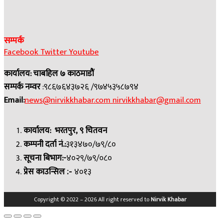
सम्पर्क
Facebook
Twitter
Youtube
कार्यालय: चाबहिल ७ काठमाडौं
सम्पर्क नम्वर
:९८६७६४३७२६ /९७४५३५८७९४
Email:
news@nirvikkhabar.com
nirvikkhabar@gmail.com
कार्यालय: भरतपुर, ९ चितवन
कम्पनी दर्ता नं.:
३१३४७०/७९/८०
सूचना बिभाग:-
४०२९/७९/०८०
प्रेस काउन्सिल
४०१३
:-
Copyright © 2022 – 2026 All right reserved to
Nirvik Khabar