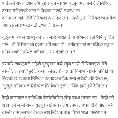
पछिल्लो समय दर्शकसँग पुग्न सहज माध्यम युट्युब भएकाले टेलिसिरियल
उत्पाद गर्नेहरुको लहर नै विकास भएको अवस्था छ।
दर्जनभन्दा बढी टेलिसिरियलहरु त हिट छन् । अर्थात्, ती सिरियलका प्रत्येक
भाग १० लाखभन्दा बढी दर्शकले हेर्छन् ।
युट्युबमा १० लाख भ्युजले एक लाख हाराहारी वा सोभन्दा बढी ‘रेभिन्यू’ दिने
गर्छ । यो सिरियलको हकमा राम्रै रकम हो । उनीहरुलाई सामाजिक सञ्जाल
प्रतिबन्धको निर्णयले कत्तिको असर गरेको छ त ?
यसबारे खबरहबले अहिले युट्युबमा बढी भ्युज पाउने सिरियलहरु ‘मेरी
बास्सै’, ‘सकस’, ‘जुठे’, ‘हल्का रमाइलो’ र ‘सीता’ निर्माण पक्षसँग प्रतिक्रिया
लिएको छ ।एकाध सिरियल उत्पादक बाहेक अन्य सबैको प्रतिक्रिया छ,
‘युट्युब प्रतिबन्धले सिरियल निर्माणमा ठूलो आर्थिक हानी हुने देखिन्छ ।’
केही कलाकार र प्राविधिक कैटौतीबारेमा सोच्न बाध्य भएका छन् । केही भने
सरकारले लामो समय युट्युब प्रतिबन्ध नलगाउनेमा आशावादी देखिए ।‘मेरी
बास्सै’ र ‘सकस’का लेखक तथा निर्देशक राजु पौडेल ‘राजु मास्टर’ भने