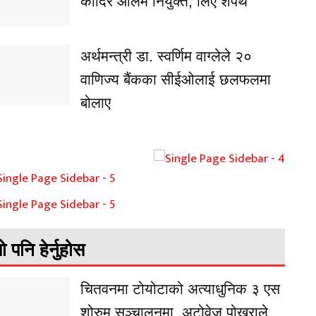
कादिर आलम नियुक्त, लिए शपथ
अर्थमन्त्री डा. स्वर्णिम वाग्लेले २०
वाणिज्य बैंकका सीईओलाई छलफलमा
बोलाए
ो पनि हेर्नुहोस
चितवनमा टोयोटाको अत्याधुनिक ३ एस
शोरुम सञ्चालनमा, अटोवेज पोखराले