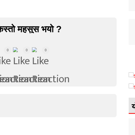
कस्तो महसुस भयो ?
0
0
0
य