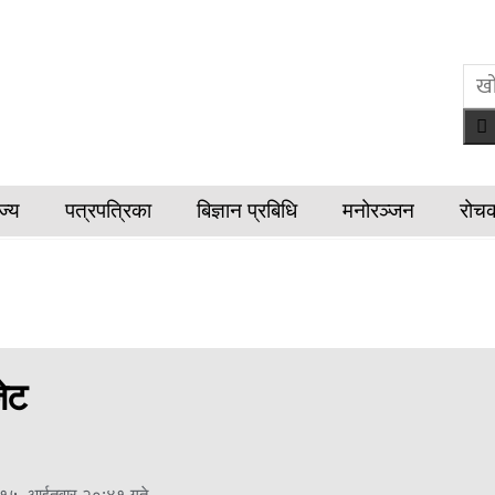
ज्य
पत्रपत्रिका
बिज्ञान प्रबिधि
मनोरञ्जन
रोच
जेट
 १५, आईतवार २०:४१ गते