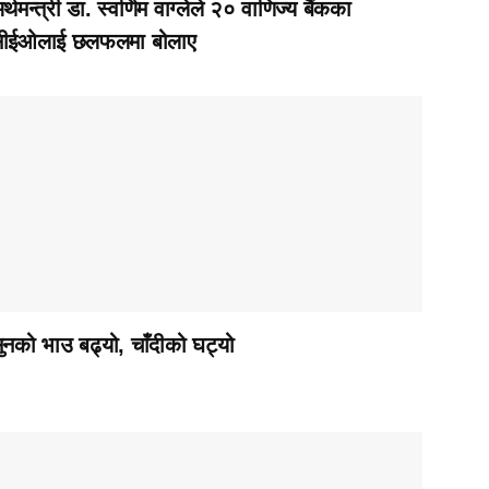
र्थमन्त्री डा. स्वर्णिम वाग्लेले २० वाणिज्य बैंकका
ीईओलाई छलफलमा बोलाए
ुनको भाउ बढ्यो, चाँदीको घट्यो