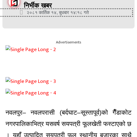
निर्भीक खबर
२०८१ कार्तिक १४, बुधबार १४:१८ गते
Advertisements
नवलपुर– नवलपरासी (बर्दघाट–सूस्तापूर्व)को गैँडाकोट
नगरपालिकाभित्र यसवर्ष सयपत्री फूलखेती फस्टाएको छ
। यहाँ उत्पादित सयपत्री फूल स्थानीय बजारका साथै