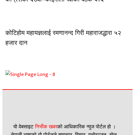
कोटिहोम महायज्ञलाई रमणानन्द गिरी महाराजद्धारा ५२
हजार दान
यो वेबसाइट
निर्भीक खबर
काे आधिकारिक न्युज पोर्टल हो ।
नेपाली भाषाको यो पोर्टलले समाचार, विचार, मनोरञ्जन, खेल,