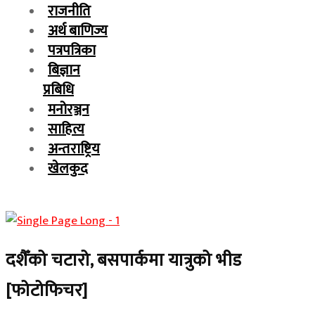
राजनीति
अर्थ बाणिज्य
पत्रपत्रिका
बिज्ञान
प्रबिधि
मनोरञ्जन
साहित्य
अन्तराष्ट्रिय
खेलकुद
दशैँको चटारो, बसपार्कमा यात्रुको भीड
[फोटोफिचर]