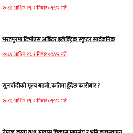
२०८१ आश्विन १९, शनिबार ०९:४२ गते
समाचार
भरतपुरमा टिभीएस अर्बिटर इलेक्ट्रिक स्कुटर सार्वजनिक
२०८१ आश्विन १९, शनिबार ०९:४२ गते
Home Banner 2
सुनचाँदीको मूल्य बढ्यो, कतिमा हुँदैछ कारोबार ?
२०८१ आश्विन १९, शनिबार ०९:४२ गते
Home Banner 1
नेपाल जग्गा तथा आवास विकास महासंघ र भूमि व्यवस्थापन