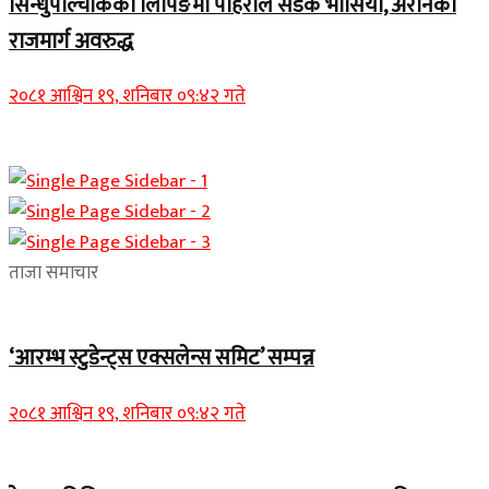
सिन्धुपाल्चोकको लिपिङमा पहिरोले सडक भासियो, अरनिको
राजमार्ग अवरुद्ध
२०८१ आश्विन १९, शनिबार ०९:४२ गते
ताजा समाचार
‘आरम्भ स्टुडेन्ट्स एक्सलेन्स समिट’ सम्पन्न
२०८१ आश्विन १९, शनिबार ०९:४२ गते