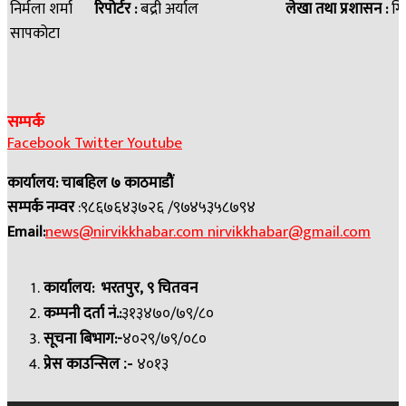
निर्मला शर्मा
रिपोर्टर :
बद्री अर्याल
लेखा तथा प्रशासन :
गि
सापकोटा
सम्पर्क
Facebook
Twitter
Youtube
कार्यालय: चाबहिल ७ काठमाडौं
सम्पर्क नम्वर
:९८६७६४३७२६ /९७४५३५८७९४
Email:
news@nirvikkhabar.com
nirvikkhabar@gmail.com
कार्यालय: भरतपुर, ९ चितवन
कम्पनी दर्ता नं.:
३१३४७०/७९/८०
सूचना बिभाग:-
४०२९/७९/०८०
प्रेस काउन्सिल
४०१३
:-