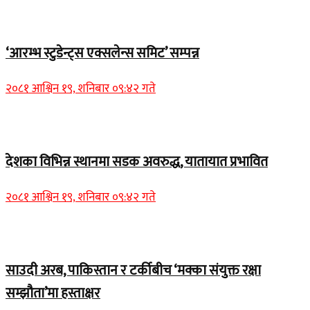
चितवन बिशेष
‘आरम्भ स्टुडेन्ट्स एक्सलेन्स समिट’ सम्पन्न
२०८१ आश्विन १९, शनिबार ०९:४२ गते
Home Banner 1
देशका विभिन्न स्थानमा सडक अवरुद्ध, यातायात प्रभावित
२०८१ आश्विन १९, शनिबार ०९:४२ गते
Home Banner 2
साउदी अरब, पाकिस्तान र टर्कीबीच ‘मक्का संयुक्त रक्षा
सम्झौता’मा हस्ताक्षर