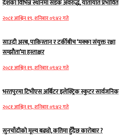
देशका विभिन्न स्थानमा सडक अवरुद्ध, यातायात प्रभावित
२०८१ आश्विन १९, शनिबार ०९:४२ गते
साउदी अरब, पाकिस्तान र टर्कीबीच ‘मक्का संयुक्त रक्षा
सम्झौता’मा हस्ताक्षर
२०८१ आश्विन १९, शनिबार ०९:४२ गते
भरतपुरमा टिभीएस अर्बिटर इलेक्ट्रिक स्कुटर सार्वजनिक
२०८१ आश्विन १९, शनिबार ०९:४२ गते
सुनचाँदीको मूल्य बढ्यो, कतिमा हुँदैछ कारोबार ?