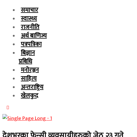
समाचार
स्वास्थ्य
राजनीति
अर्थ बाणिज्य
पत्रपत्रिका
बिज्ञान
प्रबिधि
मनोरञ्जन
साहित्य
अन्तराष्ट्रिय
खेलकुद
देशभरका फेन्सी व्यवसायीहरुको जेठ २३ गते