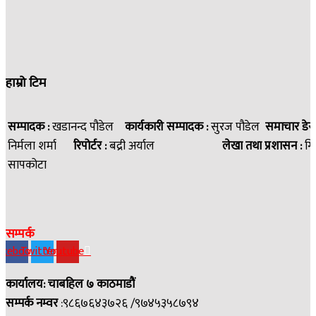
हाम्रो टिम
सम्पादक :
खडानन्द पौडेल
कार्यकारी सम्पादक :
सुरज पौडेल
समाचार डेस
निर्मला शर्मा
रिपोर्टर :
बद्री अर्याल
लेखा तथा प्रशासन :
गि
सापकोटा
सम्पर्क
acebook
Twitter
Youtube
कार्यालय: चाबहिल ७ काठमाडौं
सम्पर्क नम्वर
:९८६७६४३७२६ /९७४५३५८७९४