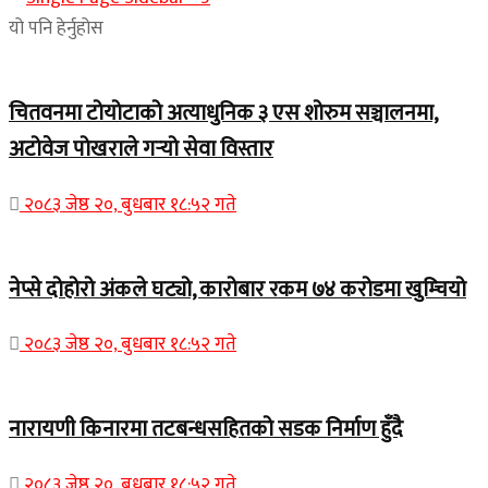
यो पनि हेर्नुहोस
चितवनमा टोयोटाको अत्याधुनिक ३ एस शोरुम सञ्चालनमा,
अटोवेज पोखराले गर्‍यो सेवा विस्तार
२०८३ जेष्ठ २०, बुधबार १८:५२ गते
नेप्से दोहोरो अंकले घट्यो, कारोबार रकम ७४ करोडमा खुम्चियो
२०८३ जेष्ठ २०, बुधबार १८:५२ गते
नारायणी किनारमा तटबन्धसहितको सडक निर्माण हुँदै
२०८३ जेष्ठ २०, बुधबार १८:५२ गते