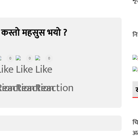
मृ
 कस्तो महसुस भयो ?
नि
0
0
0
चि
अट