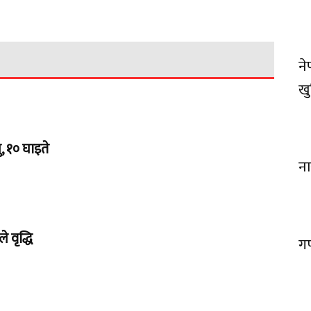
ने
खु
, १० घाइते
ना
 वृद्धि
गण