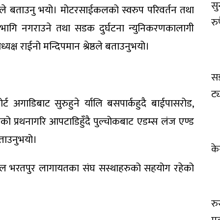
सु
ंहले बताउनु भयो। मोटरसाईकलको स्वरुप परिवर्तन तथा
रुप
हभागि नगराउने तथा सडक दुर्घटना न्युनिकरणकालागी
्ष राईनो मन्दिपमान श्रेष्ठले बताउनुभयो।
सड
ट्
 अगाडिबाट सुरुहुने र्यालि बसपार्कहुदै बाईपासरोड,
तिको प्रथनागरि आपटाडिहुँदै पुल्चोकबाट एडम्स लंज एण्ड
े बताउनुभयो।
के
पताल भरतपुर लागायतका संघ सस्थाहरुको सहयोग रहेको
रु