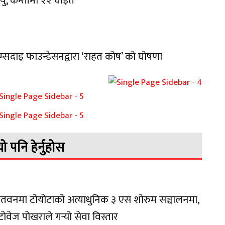
त्यु, कम्तीमा २२ घाइते
म्सदाइ फाउन्डेसनद्वारा ‘राहत कोष’ को घोषणा
यो पनि हेर्नुहोस
तवनमा टोयोटाको अत्याधुनिक ३ एस शोरुम सञ्चालनमा,
ोवेज पोखराले गर्‍यो सेवा विस्तार