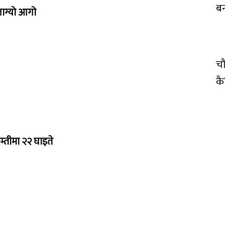
बर
लाग्यो आगो
चौ
क
म्तीमा २२ घाइते