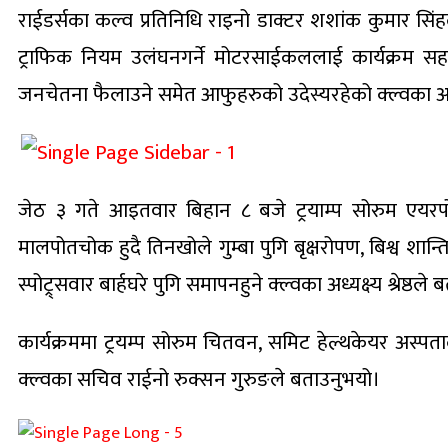
राईडर्सका कल्व प्रतिनिधि राइनो डाक्टर शशांक कुमार सि
ट्राफिक नियम उलंघनगर्ने मोटरसाईकललाई कार्यक्रम स
जनचेतना फैलाउने समेत आफुहरुको उदेस्यरहेको क्ल्वका अध्यक
जेठ ३ गते आइतवार बिहान ८ बजे ट्रयाम्प सोरुम एयरपोर्ट
मालपोतचोक हुदै तिनखोले गुम्बा पुगि बृक्षरोपण, बिश्व शान्
स्पोट्र्सवार बार्हघरे पुगि समापनहुने क्ल्वका अध्यक्ष्य श्रेष्ठल
कार्यक्रममा ट्रयम्प सोरुम चितवन, समिट हेल्थकेयर अस्
क्ल्वका सचिव राईनो रुक्सन गुरुङले बताउनुभयो।