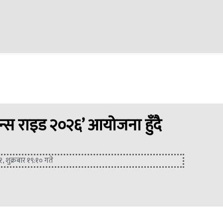
ान्स राइड २०२६’ आयोजना हुँदै
१, शुक्रबार १९:१० गते