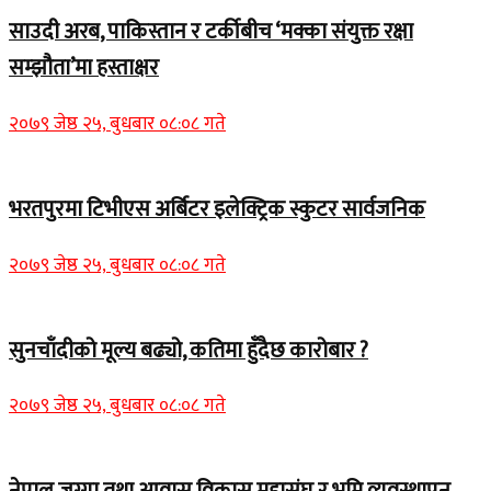
साउदी अरब, पाकिस्तान र टर्कीबीच ‘मक्का संयुक्त रक्षा
सम्झौता’मा हस्ताक्षर
२०७९ जेष्ठ २५, बुधबार ०८:०८ गते
भरतपुरमा टिभीएस अर्बिटर इलेक्ट्रिक स्कुटर सार्वजनिक
२०७९ जेष्ठ २५, बुधबार ०८:०८ गते
सुनचाँदीको मूल्य बढ्यो, कतिमा हुँदैछ कारोबार ?
२०७९ जेष्ठ २५, बुधबार ०८:०८ गते