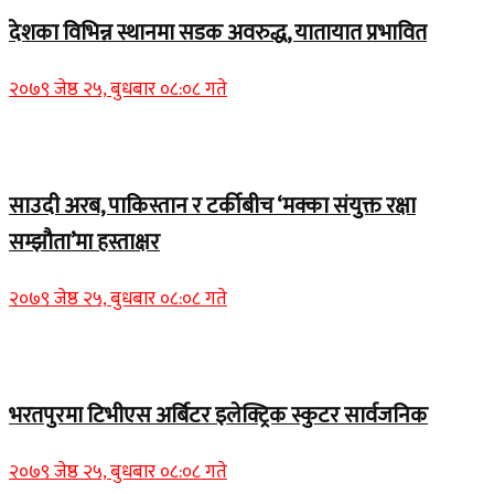
देशका विभिन्न स्थानमा सडक अवरुद्ध, यातायात प्रभावित
२०७९ जेष्ठ २५, बुधबार ०८:०८ गते
Home Banner 2
साउदी अरब, पाकिस्तान र टर्कीबीच ‘मक्का संयुक्त रक्षा
सम्झौता’मा हस्ताक्षर
२०७९ जेष्ठ २५, बुधबार ०८:०८ गते
समाचार
भरतपुरमा टिभीएस अर्बिटर इलेक्ट्रिक स्कुटर सार्वजनिक
२०७९ जेष्ठ २५, बुधबार ०८:०८ गते