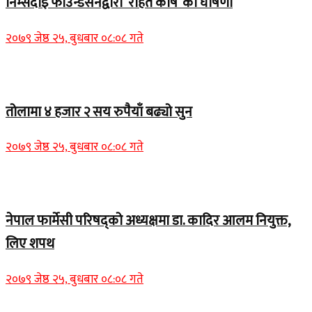
निम्सदाइ फाउन्डेसनद्वारा ‘राहत कोष’ को घोषणा
२०७९ जेष्ठ २५, बुधबार ०८:०८ गते
Home Banner 2
तोलामा ४ हजार २ सय रुपैयाँ बढ्यो सुन
२०७९ जेष्ठ २५, बुधबार ०८:०८ गते
Home Banner 1
नेपाल फार्मेसी परिषद्को अध्यक्षमा डा. कादिर आलम नियुक्त,
लिए शपथ
२०७९ जेष्ठ २५, बुधबार ०८:०८ गते