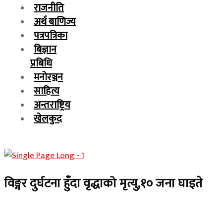
राजनीति
अर्थ बाणिज्य
पत्रपत्रिका
बिज्ञान
प्रबिधि
मनोरञ्जन
साहित्य
अन्तराष्ट्रिय
खेलकुद
विङ्गर दुर्घटना हुँदा वृद्धाको मृत्यु,१० जना घाइते