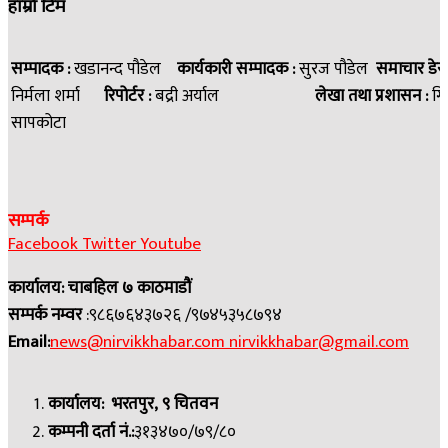
हाम्रो टिम
सम्पादक :
खडानन्द पौडेल
कार्यकारी सम्पादक :
सुरज पौडेल
समाचार डेस
निर्मला शर्मा
रिपोर्टर :
बद्री अर्याल
लेखा तथा प्रशासन :
गि
सापकोटा
सम्पर्क
Facebook
Twitter
Youtube
कार्यालय: चाबहिल ७ काठमाडौं
सम्पर्क नम्वर
:९८६७६४३७२६ /९७४५३५८७९४
Email:
news@nirvikkhabar.com
nirvikkhabar@gmail.com
कार्यालय: भरतपुर, ९ चितवन
कम्पनी दर्ता नं.:
३१३४७०/७९/८०