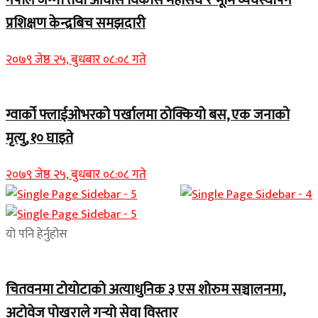
नेपाल जग्गा तथा आवास विकास महासंघ र भूमि व्यवस्थापन
प्रशिक्षण केन्द्रबिच समझदारी
२०७९ जेष्ठ २५, बुधबार ०८:०८ गते
ग्वार्को फ्लाईओभरको पर्खालमा ठोक्कियो बस, एक जनाको
मृत्यु, १० घाइते
२०७९ जेष्ठ २५, बुधबार ०८:०८ गते
यो पनि हेर्नुहोस
चितवनमा टोयोटाको अत्याधुनिक ३ एस शोरुम सञ्चालनमा,
अटोवेज पोखराले गर्‍यो सेवा विस्तार