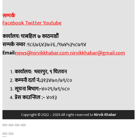
सम्पर्क
Facebook
Twitter
Youtube
कार्यालय: चाबहिल ७ काठमाडौं
सम्पर्क नम्वर
:९८६७६४३७२६ /९७४५३५८७९४
Email:
news@nirvikkhabar.com
nirvikkhabar@gmail.com
कार्यालय: भरतपुर, ९ चितवन
कम्पनी दर्ता नं.:
३१३४७०/७९/८०
सूचना बिभाग:-
४०२९/७९/०८०
प्रेस काउन्सिल
४०१३
:-
Copyright © 2022 – 2026 All right reserved to
Nirvik Khabar