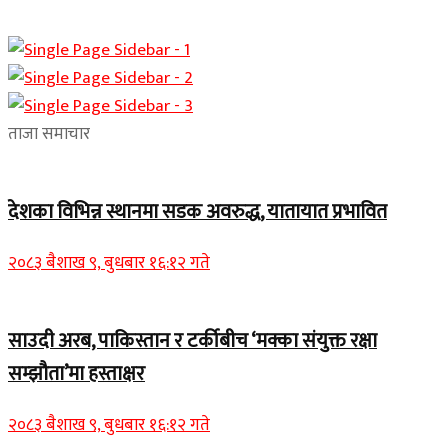
ताजा समाचार
देशका विभिन्न स्थानमा सडक अवरुद्ध, यातायात प्रभावित
२०८३ बैशाख ९, बुधबार १६:१२ गते
साउदी अरब, पाकिस्तान र टर्कीबीच ‘मक्का संयुक्त रक्षा
सम्झौता’मा हस्ताक्षर
२०८३ बैशाख ९, बुधबार १६:१२ गते