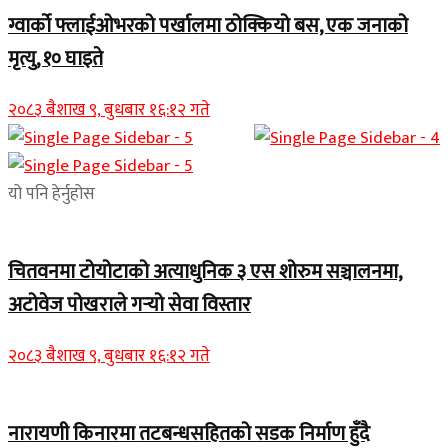
ग्वार्को फ्लाईओभरको पर्खालमा ठोक्कियो बस, एक जनाको
मृत्यु, १० घाइते
२०८३ बैशाख ९, बुधबार १६:१२ गते
यो पनि हेर्नुहोस
चितवनमा टोयोटाको अत्याधुनिक ३ एस शोरुम सञ्चालनमा,
अटोवेज पोखराले गर्‍यो सेवा विस्तार
२०८३ बैशाख ९, बुधबार १६:१२ गते
नारायणी किनारमा तटबन्धसहितको सडक निर्माण हुँदै