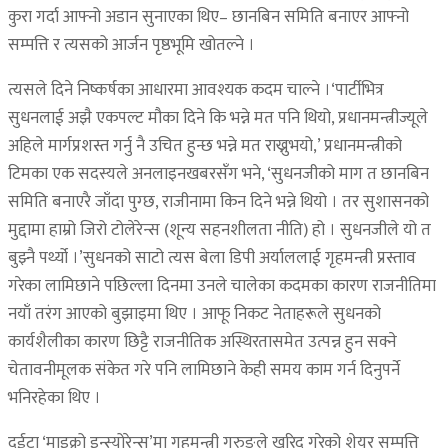
कुरा गर्दा आफ्नो अडान सुनाएका थिए– छानबिन समिति बनाएर आफ्नो
सम्पत्ति र त्यसको आर्जन पृष्ठभूमि खोतल्ने ।
त्यसले दिने निष्कर्षका आधारमा आवश्यक कदम चाल्ने ।‘पार्टीभित्र
सुधनलाई अझै एकपल्ट मौका दिने कि भन्ने मत पनि थियो, प्रधानमन्त्रीज्यूले
अहिले मार्गप्रशस्त गर्नु नै उचित हुन्छ भन्ने मत राख्नुभयो,’ प्रधानमन्त्रीको
टिमका एक सदस्यले अनलाइनखबरसँग भने, ‘सुधनजीको माग त छानबिन
समिति बनाएरै जाँदा पुग्छ, राजीनामा किन दिने भन्ने थियो । तर सुशासनको
मुद्दामा हाम्रो जिरो टोलेरेन्स (शून्य सहनशीलता नीति) हो । सुधनजीले यो त
बुझ्नै पर्थ्यो ।’सुधनको साटो त्यस बेला डिपी अर्याललाई गृहमन्त्री प्रस्ताव
गरेका लामिछाने पछिल्ला दिनमा उनले चालेका कदमका कारण राजनीतिमा
नयाँ तरंग आएको बुझाइमा थिए । आफू निकट नेताहरूले सुधनको
कार्यशैलीका कारण छिट्टै राजनीतिक अस्थिरतासमेत उत्पन्न हुन सक्ने
चेतावनीमूलक संकेत गरे पनि लामिछाने केही समय काम गर्न दिनुपर्ने
भनिरहेका थिए ।
दुईटा ‘माइक्रो इन्स्योरेन्स’मा गृहमन्त्री गुरुङले खरिद गरेको शेयर सम्पत्ति