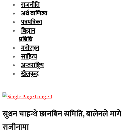
राजनीति
अर्थ बाणिज्य
पत्रपत्रिका
बिज्ञान
प्रबिधि
मनोरञ्जन
साहित्य
अन्तराष्ट्रिय
खेलकुद
सुधन चाहन्थे छानबिन समिति, बालेनले मागे
राजीनामा