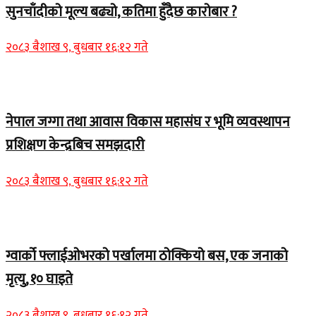
सुनचाँदीको मूल्य बढ्यो, कतिमा हुँदैछ कारोबार ?
२०८३ बैशाख ९, बुधबार १६:१२ गते
Home Banner 1
नेपाल जग्गा तथा आवास विकास महासंघ र भूमि व्यवस्थापन
प्रशिक्षण केन्द्रबिच समझदारी
२०८३ बैशाख ९, बुधबार १६:१२ गते
Home Banner 1
ग्वार्को फ्लाईओभरको पर्खालमा ठोक्कियो बस, एक जनाको
मृत्यु, १० घाइते
२०८३ बैशाख ९, बुधबार १६:१२ गते