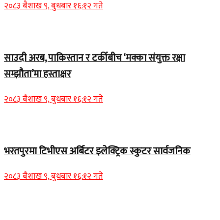
२०८३ बैशाख ९, बुधबार १६:१२ गते
Home Banner 2
साउदी अरब, पाकिस्तान र टर्कीबीच ‘मक्का संयुक्त रक्षा
सम्झौता’मा हस्ताक्षर
२०८३ बैशाख ९, बुधबार १६:१२ गते
समाचार
भरतपुरमा टिभीएस अर्बिटर इलेक्ट्रिक स्कुटर सार्वजनिक
२०८३ बैशाख ९, बुधबार १६:१२ गते
Home Banner 2