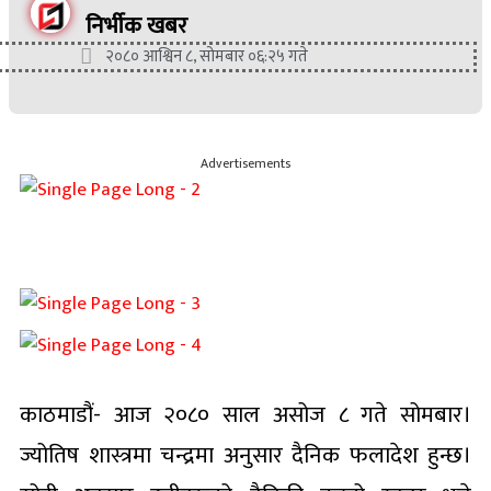
निर्भीक खबर
२०८० आश्विन ८, सोमबार ०६:२५ गते
Advertisements
काठमाडौं- आज २०८० साल असोज ८ गते सोमबार।
ज्योतिष शास्त्रमा चन्द्रमा अनुसार दैनिक फलादेश हुन्छ।