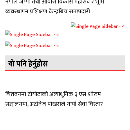
नेपाल जग्गा तथा आवास विकास महासंघ र भूमि
व्यवस्थापन प्रशिक्षण केन्द्रबिच समझदारी
यो पनि हेर्नुहोस
चितवनमा टोयोटाको अत्याधुनिक ३ एस शोरुम
सञ्चालनमा, अटोवेज पोखराले गर्‍यो सेवा विस्तार