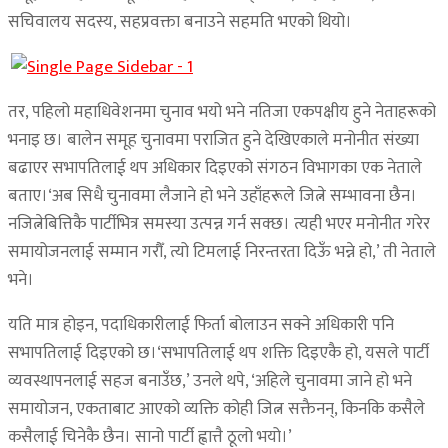
सचिवालय सदस्य, सहप्रवक्ता बनाउने सहमति भएको थियो।
तर, पहिलो महाधिवेशनमा चुनाव भयो भने नतिजा एकपक्षीय हुने नेताहरूको
भनाइ छ। बालेन समूह चुनावमा पराजित हुने देखिएकाले मनोनीत संख्या
बढाएर सभापतिलाई थप अधिकार दिइएको संगठन विभागका एक नेताले
बताए।‘अब सिधै चुनावमा लैजाने हो भने उहाँहरूले जित्ने सम्भावना छैन।
नजित्नेबित्तिकै पार्टीभित्र समस्या उत्पन्न गर्न सक्छ। त्यही भएर मनोनीत गरेर
समायोजनलाई सम्मान गरौँ, त्यो टिमलाई निरन्तरता दिऊँ भन्ने हो,’ ती नेताले
भने।
यति मात्र होइन, पदाधिकारीलाई फिर्ता बोलाउन सक्ने अधिकारी पनि
सभापतिलाई दिइएको छ।‘सभापतिलाई थप शक्ति दिइएकै हो, यसले पार्टी
व्यवस्थापनलाई सहज बनाउँछ,’ उनले थपे, ‘अहिले चुनावमा जाने हो भने
समायोजन, एकताबाट आएको व्यक्ति कोही जित्न सक्तैनन्, किनकि कसैले
कसैलाई चिनेकै छैन। सानो पार्टी ह्वात्तै ठूलो भयो।’