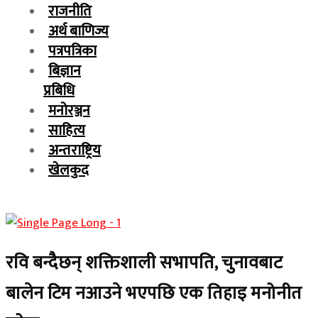
राजनीति
अर्थ बाणिज्य
पत्रपत्रिका
बिज्ञान
प्रबिधि
मनोरञ्जन
साहित्य
अन्तराष्ट्रिय
खेलकुद
रवि बन्दैछन् शक्तिशाली सभापति, चुनावबाट
बालेन टिम नआउने भएपछि एक तिहाइ मनोनीत