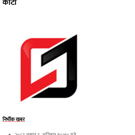
कोटा
निर्भीक खबर
२०८३ असार ६, शनिबार १०:४० गते