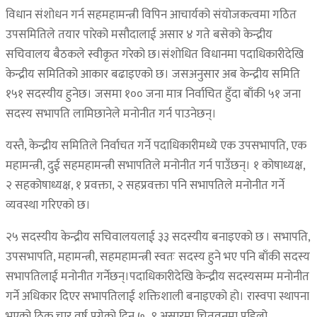
विधान संशोधन गर्न सहमहामन्त्री विपिन आचार्यको संयोजकत्वमा गठित
उपसमितिले तयार पारेको मसौदालाई असार ४ गते बसेको केन्द्रीय
सचिवालय बैठकले स्वीकृत गरेको छ।संशोधित विधानमा पदाधिकारीदेखि
केन्द्रीय समितिको आकार बढाइएको छ। जसअनुसार अब केन्द्रीय समिति
१५१ सदस्यीय हुनेछ। जसमा १०० जना मात्र निर्वाचित हुँदा बाँकी ५१ जना
सदस्य सभापति लामिछानेले मनोनीत गर्न पाउनेछन्।
यस्तै, केन्द्रीय समितिले निर्वाचत गर्ने पदाधिकारीमध्ये एक उपसभापति, एक
महामन्त्री, दुई सहमहामन्त्री सभापतिले मनोनीत गर्न पाउँछन्। १ कोषाध्यक्ष,
२ सहकोषाध्यक्ष, १ प्रवक्ता, २ सहप्रवक्ता पनि सभापतिले मनोनीत गर्ने
व्यवस्था गरिएको छ।
२५ सदस्यीय केन्द्रीय सचिवालयलाई ३३ सदस्यीय बनाइएको छ । सभापति,
उपसभापति, महामन्त्री, सहमहामन्त्री स्वतः सदस्य हुने भए पनि बाँकी सदस्य
सभापतिलाई मनोनीत गर्नेछन्।पदाधिकारीदेखि केन्द्रीय सदस्यसम्म मनोनीत
गर्ने अधिकार दिएर सभापतिलाई शक्तिशाली बनाइएको हो। रास्वपा स्थापना
भएको ठिक चार वर्ष पुगेको दिन ७–९ असारमा चितवनमा पहिलो