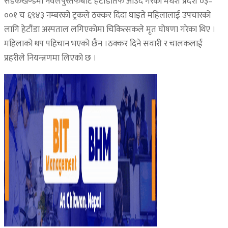
सडकखण्डमा नवलपुरतर्फबाट हेटौंडातर्फ आउँदै गरेको मधेश प्रदेश ०३–
००१ च ६९४३ नम्बरको ट्रकले ठक्कर दिंदा घाइते महिलालाई उपचारको
लागि हेटौंडा अस्पताल लगिएकोमा चिकित्सकले मृत घोषणा गरेका थिए ।
महिलाको थप पहिचान भएको छैन ।ठक्कर दिने सवारी र चालकलाई
प्रहरीले नियन्त्रणमा लिएको छ ।