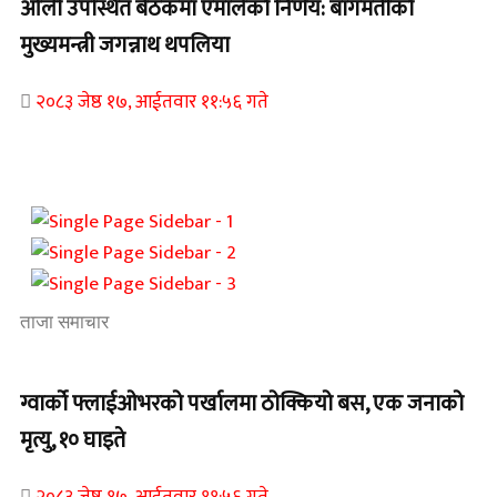
ओली उपस्थित बैठकमा एमालेको निर्णय: बागमतीको
मुख्यमन्त्री जगन्नाथ थपलिया
२०८३ जेष्ठ १७, आईतवार ११:५६ गते
ताजा समाचार
ग्वार्को फ्लाईओभरको पर्खालमा ठोक्कियो बस, एक जनाको
मृत्यु, १० घाइते
२०८३ जेष्ठ १७, आईतवार ११:५६ गते