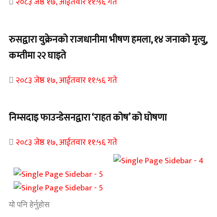
२०८३ जेष्ठ १७, आईतवार ११:५६ गते
रुसद्वारा युक्रेनको राजधानीमा भीषण हमला, १४ जनाको मृत्यु,
कम्तीमा २२ घाइते
२०८३ जेष्ठ १७, आईतवार ११:५६ गते
निम्सदाइ फाउन्डेसनद्वारा ‘राहत कोष’ को घोषणा
२०८३ जेष्ठ १७, आईतवार ११:५६ गते
यो पनि हेर्नुहोस