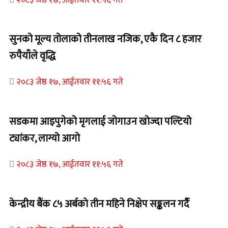
सुनको मूल्य तोलाको तीनलाख नजिक, एकै दिन ८ हजार
रुपैयाँले वृद्धि
२०८३ जेष्ठ १७, आईतवार ११:५६ गते
सडकमा आइपुगेको मृगलाई जोगाउन खोज्दा पल्टियो
ट्यांकर, लाग्यो आगो
२०८३ जेष्ठ १७, आईतवार ११:५६ गते
केन्द्रीय बैंक ८५ अर्बको तीन महिने निक्षेप सङ्कलन गर्दै