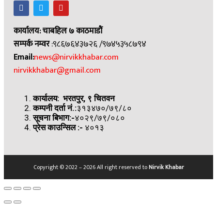
कार्यालय: चाबहिल ७ काठमाडौं
सम्पर्क नम्वर
:९८६७६४३७२६ /९७४५३५८७९४
Email:
news@nirvikkhabar.com
nirvikkhabar@gmail.com
कार्यालय: भरतपुर, ९ चितवन
कम्पनी दर्ता नं.:
३१३४७०/७९/८०
सूचना बिभाग:-
४०२९/७९/०८०
प्रेस काउन्सिल
:-
४०१३
Copyright © 2022 – 2026 All right reserved to
Nirvik Khabar