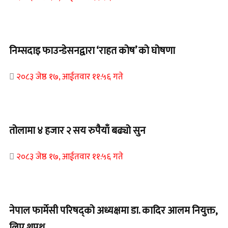
Home Banner 1
निम्सदाइ फाउन्डेसनद्वारा ‘राहत कोष’ को घोषणा
२०८३ जेष्ठ १७, आईतवार ११:५६ गते
Home Banner 2
तोलामा ४ हजार २ सय रुपैयाँ बढ्यो सुन
२०८३ जेष्ठ १७, आईतवार ११:५६ गते
Home Banner 1
नेपाल फार्मेसी परिषद्को अध्यक्षमा डा. कादिर आलम नियुक्त,
लिए शपथ