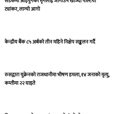
सडकमा आइपुगेको मृगलाई जोगाउन खोज्दा पल्टियो
ट्यांकर, लाग्यो आगो
केन्द्रीय बैंक ८५ अर्बको तीन महिने निक्षेप सङ्कलन गर्दै
रुसद्वारा युक्रेनको राजधानीमा भीषण हमला, १४ जनाको मृत्यु,
कम्तीमा २२ घाइते