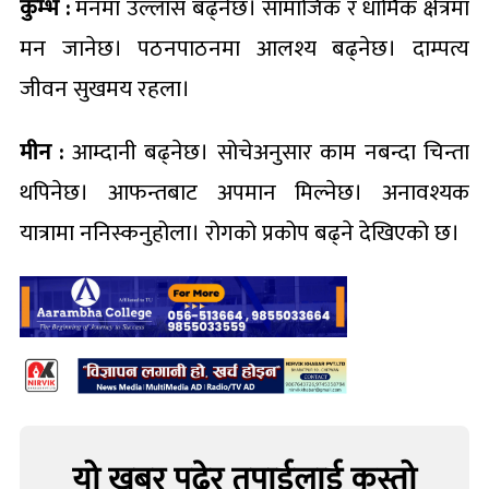
कुम्भ :
मनमा उल्लास बढ्नेछ। सामाजिक र धार्मिक क्षेत्रमा
मन जानेछ। पठनपाठनमा आलश्य बढ्नेछ। दाम्पत्य
जीवन सुखमय रहला।
मीन :
आम्दानी बढ्नेछ। सोचेअनुसार काम नबन्दा चिन्ता
थपिनेछ। आफन्तबाट अपमान मिल्नेछ। अनावश्यक
यात्रामा ननिस्कनुहोला। रोगको प्रकोप बढ्ने देखिएको छ।
यो खबर पढेर तपाईलाई कस्तो