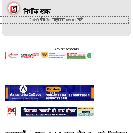
निर्भीक खबर
२०७९ चैत्र ३०, बिहीबार ०७:०० गते
Advertisements