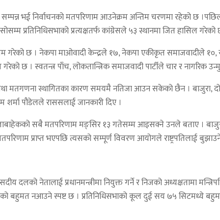
 सम्पन्न भई निर्वाचनको मतपरिणाम आउनेक्रम अन्तिम चरणमा रहेको छ ।पछिल्लो
सम्म प्रतिनिधिसभाको प्रत्यक्षतर्फ कांग्रेसले ५३ स्थानमा जित हासिल गरेको
रेको छ । नेकपा माओवादी केन्द्रले १७, नेकपा एकीकृत समाजवादीले १०, राष्ट्रिय 
रेको छ । स्वतन्त्र पाँच, लोकतान्त्रिक समाजवादी पार्टीले चार र नागरिक उन्म
था मतगणना स्थागितका कारण समयमै नतिजा आउन सकेको छैन । बाजुरा, दोलखा
म शर्मा पौडेलले राससलाई जानकारी दिए ।
िल्लाबाहेकको सबै मतपरिणाम मङ्सिर १३ गतेसम्म आइसक्ने उनले बताए । बाज
िणाम प्राप्त भएपछि त्यसको सम्पूर्ण विवरण आयोगले राष्ट्रपतिलाई बुझाउने
ंसदीय दलको नेतालाई प्रधानमन्त्रीमा नियुक्त गर्ने र निजको अध्यक्षतामा मन्त्र
 बहुमत नआउने स्पष्ट छ । प्रतिनिधिसभाको कूल दुई सय ७५ सिटमध्ये बहुम