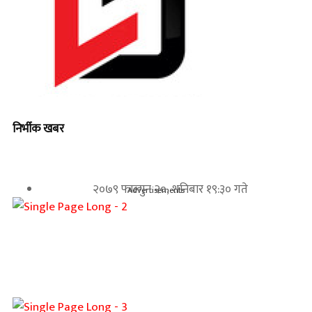
निर्भीक खबर
२०७९ फाल्गुन २०, शनिबार १९:३० गते
Advertisements