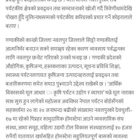
प्रवाह हुने कोइरालाको भनाइ छ । मेला मार्फत नवलपुरका सबै
पर्यटकीय क्षेत्रको प्रवद्र्धन तथा सम्भावनाको खोजी गर्दै त्रिवेणीधामदेखि
पोखरा हुँदै मुक्तिनाथसम्मको पर्यटकीय करिडरको प्रचार गर्ने कोइरालाले
बताए ।
गण्डकीको कान्छो जिल्ला नवलपुर जिल्लाले सिङ्गो गण्डकीलाई
आत्मनिर्भर बनाउन सक्ने समाथ्र्य रहेका कारण व्यवसाय पर्वद्धनका
लागि नवलपुर छनोट गरिएको उनको भनाइ छ । गण्डकी प्रदेशको
औद्योगिक, कृषिजन्य, हस्तकलाका उत्पादन, सूचना प्रविधि शिक्षा,
स्वास्थ्य पर्यटनलगायत कृषिजन्य उत्पादनहरुलाई प्रवद्र्धन तथा
बजारीकरणमा समेत सघाउ पु¥याउने उद्देश्य राखेको छ । ‘आर्थिक
विकासको मूल आधार ः कृषि पर्यटन उद्योग र व्यापार’ भन्ने मूल नाराका
साथ सुरु हुन लागेको महोत्सव अवधिभर नेपाल पर्यटन बोर्डसँगको
सहकार्यमा २० वा २० जनाभन्दा बढीको संख्यामा नवलपुरको देवचुली–
१७ मा रहेको पिप्रहर सामुदायिक होमस्टेमा आउने व्यवसायिक संघ
संस्था, आमा समूह, महिला उद्यमी टोल विकास संस्थाहरुलाई १० हजार
रुपैयाँ यातायात खर्चसहित होमस्टेमा सहुलियतपूर्ण बासको व्यवस्था