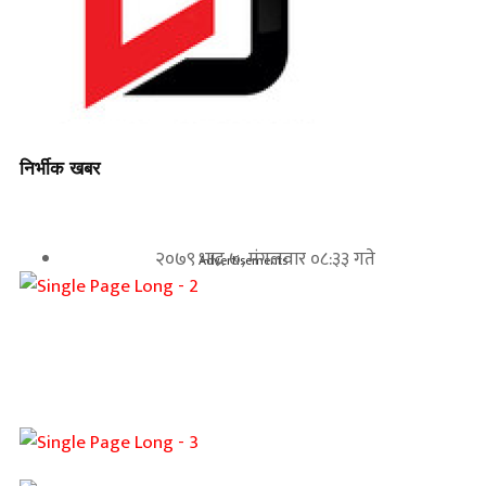
निर्भीक खबर
२०७९ भाद्र ७, मंगलवार ०८:३३ गते
Advertisements