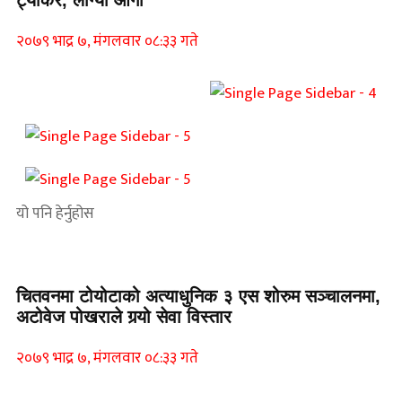
२०७९ भाद्र ७, मंगलवार ०८:३३ गते
यो पनि हेर्नुहोस
चितवनमा टोयोटाको अत्याधुनिक ३ एस शोरुम सञ्चालनमा,
अटोवेज पोखराले गर्‍यो सेवा विस्तार
२०७९ भाद्र ७, मंगलवार ०८:३३ गते