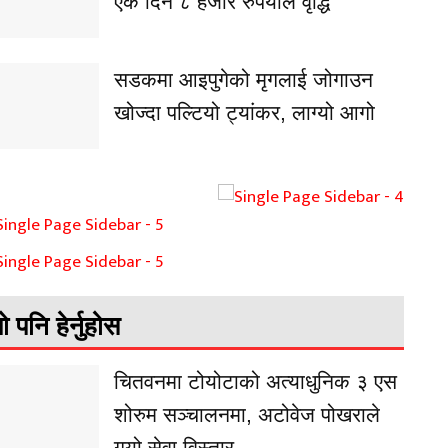
एकै दिन ८ हजार रुपैयाँले वृद्धि
सडकमा आइपुगेको मृगलाई जोगाउन
खोज्दा पल्टियो ट्यांकर, लाग्यो आगो
ो पनि हेर्नुहोस
चितवनमा टोयोटाको अत्याधुनिक ३ एस
शोरुम सञ्चालनमा, अटोवेज पोखराले
गर्‍यो सेवा विस्तार