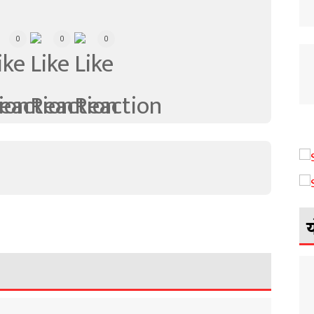
0
0
0
य